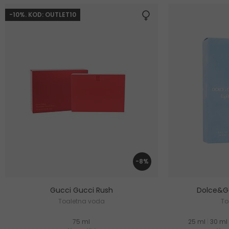
-10%. KOD: OUTLET10
-8%
Gucci Gucci Rush
Dolce&Ga
Toaletna voda
To
75 ml
25 ml
|
30 ml