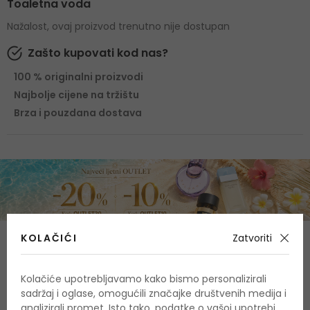
Toaletna voda
Nažalost, ovaj proizvod trenutno nije dostupan
Zašto kupovati kod nas?
100 % originalni proizvodi
Najbolje cijene na tržištu
Brza i pouzdana dostava
KOLAČIĆI
Zatvoriti
Sastav
Gornje note
Kolačiće upotrebljavamo kako bismo personalizirali
rabarbara, naranča, metvica, mandarinova narančina
sadržaj i oglase, omogućili značajke društvenih medija i
aroma, limun verbena
analizirali promet. Isto tako, podatke o vašoj upotrebi