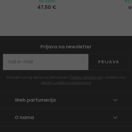
Na zalihi
Na z
47,50 €
o
Prijava na newsletter
PRIJAVA
Slanjem ovog obrasca prihvaćam
Politiku privatnosti
i slažem se s
Općim uvjetima poslovanja
Web parfumerija
O nama