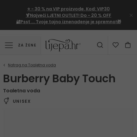
⭐
- 30 %
na VIP proizvode. Kod:
VIP30
🍹Najveći LJETNI OUTLET!
Do - 20 % OFF
🔐Psst ... Tvoje tajno iznenađenje je spremno!🎁
ZA ŽENE
Burberry Baby Touch
Toaletna voda
UNISEX