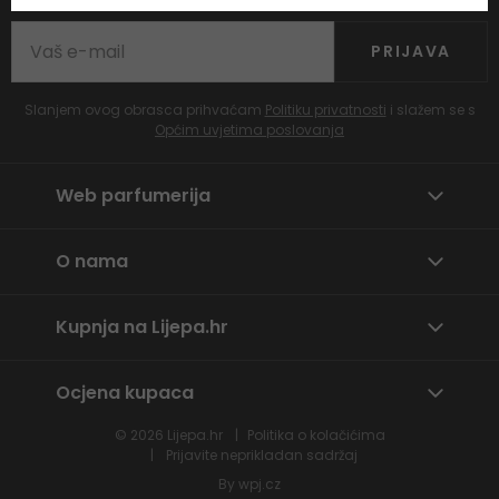
PRIJAVA
Slanjem ovog obrasca prihvaćam
Politiku privatnosti
i slažem se s
Općim uvjetima poslovanja
Web parfumerija
O nama
Kupnja na Lijepa.hr
Ocjena kupaca
© 2026
Lijepa.hr
Politika o kolačićima
Prijavite neprikladan sadržaj
By
wpj.cz