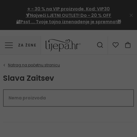
⭐
- 30 %
na VIP proizvode. Kod:
VIP30
🍹Najveći LJETNI OUTLET!
Do - 20 % OFF
🔐Psst ... Tvoje tajno iznenađenje je spremno!🎁
ZA ŽENE
Slava Zaitsev
Nema proizvoda