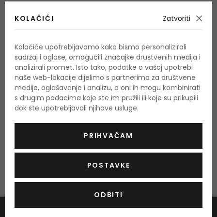
Slava Zaitsev
ponekad se znao pojaviti u našim
KOLAČIĆI
Zatvoriti
časopisima u razdoblju Jugoslavije. Njegova karijera u
zavičajnoj zemlji bila je nevjerojatno uspješna te odmah
nakon pada Željezne zavjese
Slava Zaitsev
je započeo
Kolačiće upotrebljavamo kako bismo personalizirali
sadržaj i oglase, omogućili značajke društvenih medija i
raznolike nove projekte, primjerice fashion show mladih
analizirali promet. Isto tako, podatke o vašoj upotrebi
dizajnera i izrada parfema. Jedinstveni
parfemi Slava
naše web-lokacije dijelimo s partnerima za društvene
Zaitsev
na tržištu su od 1992. godine. Iste godine Slava
medije, oglašavanje i analizu, a oni ih mogu kombinirati
Zaitsev je svoj prvi parfem predstavio pod nazivom
s drugim podacima koje ste im pružili ili koje su prikupili
dok ste upotrebljavali njihove usluge.
Maroussia. U ovom mirisu uspio je spojiti slatkasti ruski
kič s duhom suvremenog vremena. Parfemi Slava
Zaitsev vrlo su originalni i u sebi ne mogu poreći ruske
PRIHVAĆAM
korijene. Kvalitetni parfemi Slava Zaitsev vrlo su lijepi i po
cijeni povoljni.
POSTAVKE
ODBITI
Prijava na newsletter