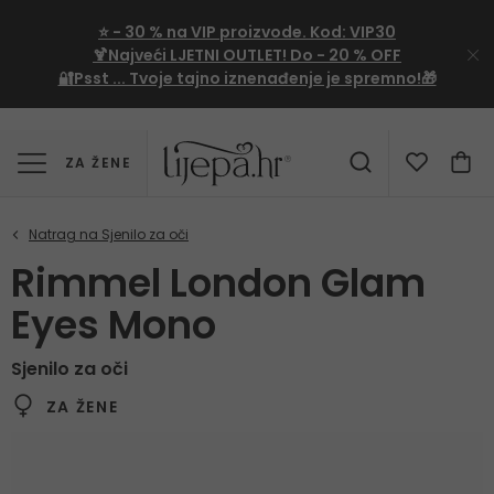
⭐
- 30 %
na VIP proizvode. Kod:
VIP30
🍹Najveći LJETNI OUTLET!
Do - 20 % OFF
🔐Psst ... Tvoje tajno iznenađenje je spremno!🎁
ZA ŽENE
Rimmel London Glam
Eyes Mono
Sjenilo za oči
ZA ŽENE