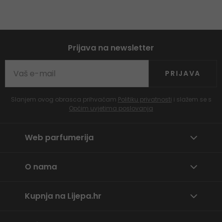
Prijava na newsletter
PRIJAVA
Slanjem ovog obrasca prihvaćam
Politiku privatnosti
i slažem se s
Općim uvjetima poslovanja
Web parfumerija
O nama
Kupnja na Lijepa.hr