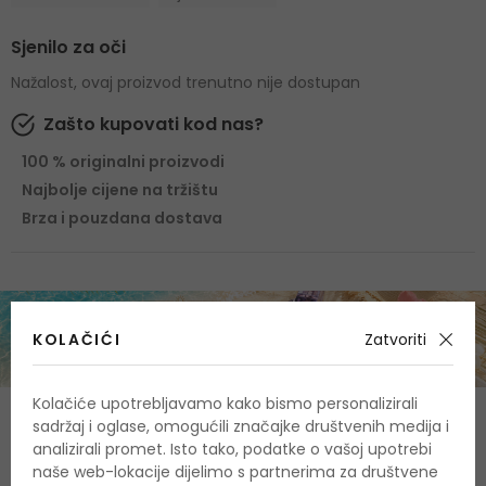
Sjenilo za oči
Nažalost, ovaj proizvod trenutno nije dostupan
Zašto kupovati kod nas?
100 % originalni proizvodi
Najbolje cijene na tržištu
Brza i pouzdana dostava
KOLAČIĆI
Zatvoriti
Kolačiće upotrebljavamo kako bismo personalizirali
O proizvodu
sadržaj i oglase, omogućili značajke društvenih medija i
analizirali promet. Isto tako, podatke o vašoj upotrebi
OPIS
OCJENA
OSTALE INFORMACIJE
naše web-lokacije dijelimo s partnerima za društvene