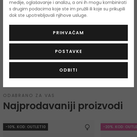
medije, oglašavanje i analizu, a oni ih mogu kombinirati
s drugim podacima koje ste im pružili ili koje su prikupili
dok ste upotrebljavali njihove usluge.
PRIHVAĆAM
Još nema recenzija za ovaj proizvod.
POSTAVKE
OCIJENITE PROIZVOD
ODBITI
Podaci o dobivanju ocjena
ODABRANO ZA VAS
Najprodavaniji proizvodi
-10%. KOD: OUTLET10
-20%. KOD: OUTL