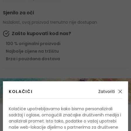
Sjenilo za oči
Nažalost, ovaj proizvod trenutno nije dostupan
Zašto kupovati kod nas?
100 % originalni proizvodi
Najbolje cijene na tržištu
Brza i pouzdana dostava
KOLAČIĆI
Zatvoriti
Kolačiće upotrebljavamo kako bismo personalizirali
O proizvodu
sadržaj i oglase, omogućili značajke društvenih medija i
analizirali promet. Isto tako, podatke o vašoj upotrebi
OPIS
OCJENA
OSTALE INFORMACIJE
naše web-lokacije dijelimo s partnerima za društvene