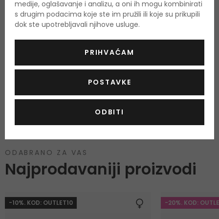
medije, oglašavanje i analizu, a oni ih mogu kombinirati
s drugim podacima koje ste im pružili ili koje su prikupili
dok ste upotrebljavali njihove usluge.
PRIHVAĆAM
Još nema recenzija za ovaj proizvod.
POSTAVKE
OCIJENITE PROIZVOD
ODBITI
Podaci o dobivanju ocjena
ODABRANO ZA VAS
Najprodavaniji proizvodi
-10%. KOD: OUTLET10
-20%. KOD: OUTL