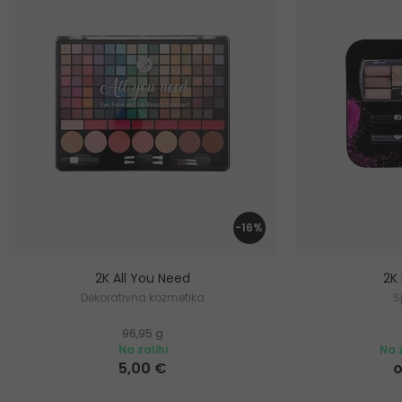
-16%
2K All You Need
2K
Dekorativna kozmetika
S
96,95 g
Na zalihi
Na z
5,00 €
o