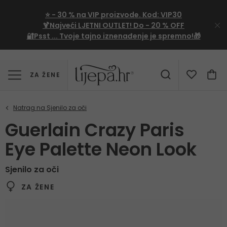
⭐
- 30 %
na VIP proizvode. Kod:
VIP30
🍹Najveći LJETNI OUTLET!
Do - 20 % OFF
🔐Psst ... Tvoje tajno iznenađenje je spremno!🎁
ZA ŽENE
Guerlain Crazy Paris
Eye Palette Neon Look
Sjenilo za oči
ZA ŽENE