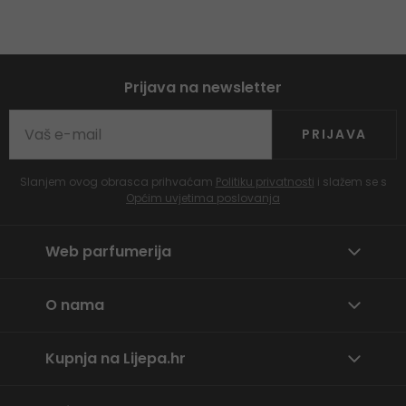
Prijava na newsletter
PRIJAVA
Slanjem ovog obrasca prihvaćam
Politiku privatnosti
i slažem se s
Općim uvjetima poslovanja
Web parfumerija
O nama
Kupnja na Lijepa.hr