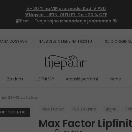
⭐
- 30 %
na VIP proizvode. Kod:
VIP30
🍹Najveći LJETNI OUTLET!
Do - 20 % OFF
🔐Psst ... Tvoje tajno iznenađenje je spremno!🎁
ZDANA DOSTAVA
NAJBOLJE CIJENE NA TRŽIŠTU
100 % ORIGINAL
Za dom
LJETNI VIP
Arapski parfemi
Niche
inity 24HRS Lip Colour
Max Factor
Ruž za usne
Sjajna
Te
KOD: OUTLET10
Max Factor Lipfini