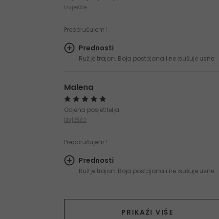
Izvješće
Preporučujem !
Prednosti
Ruž je trajan. Boja postojana i ne isušuje usne.
Malena
Ocjena posjetitelja
Izvješće
Preporučujem !
Prednosti
Ruž je trajan. Boja postojana i ne isušuje usne.
PRIKAŽI VIŠE