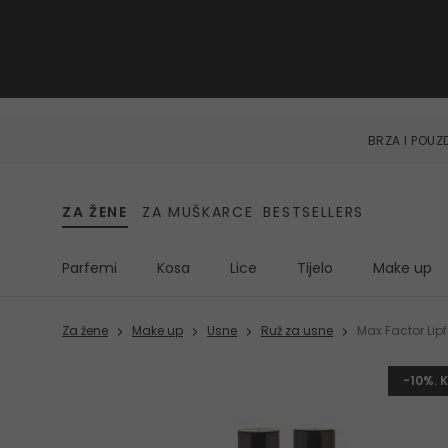
BRZA I POU
ZA ŽENE
ZA MUŠKARCE
BESTSELLERS
Parfemi
Kosa
Lice
Tijelo
Make up
Za žene
Make up
Usne
Ruž za usne
Max Factor Lipf
-10%. 