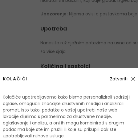
hidratantni balzam, koji daje gladak izgled bu
Upozorenje:
Nijansa ovisi o postavkama boje 
Upotreba
Nanesite ruž nježnim potezima na usne od sred
za više sjaja.
Količina i sastojci
KOLAČIĆI
Zatvoriti
Količina: 4,2 g
Lipfinity Lip Colour (Šminka): Isododecane, Tr
Kolačiće upotrebljavamo kako bismo personalizirali sadržaj i
Disteardimonium Hectorite, Propylene Carbon
oglase, omogućili značajke društvenih medija i analizirali
promet. Isto tako, podatke o vašoj upotrebi naše web-
Contain: Titanium Dioxide (Ci77891), Yellow 5 
lokacije dijelimo s partnerima za društvene medije,
Iron Oxide (Ci77491), Aqua (Water), Acid Blu
oglašavanje i analizu, a oni ih mogu kombinirati s drugim
(Ci75470), Iron Oxide (Ci77492) Lipfinity To
podacima koje ste im pružili ili koje su prikupili dok ste
upotrebljavali njihove usluge.
(Beeswax), Paraffin, Microcristallina Cera, 