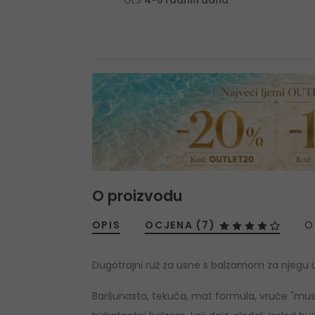
GLS
4-6 radnih dana
O proizvodu
OPIS
OCJENA (7)
O
Dugotrajni ruž za usne s balzamom za njegu
Baršunasta, tekuća, mat formula, vruće "must-