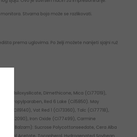
jnog sjaja. Ovo je savršen način za impresioniranje.
monitora. Stvarna boja može se razlikovati.
išta prema uglovima. Po želji možete nanijeti sjajni ruž
imethylsiloxysilicate, Dimethicone, Mica (Ci77019),
ate, Propylparaben, Red 6 Lake (Ci15850). May
Lake (Ci19140), Vat Red 1 (Ci73360), Talc (Ci77718),
e 9 (Ci42090), Iron Oxide (Ci77499), Carmine
p Coat (Balzam): Sucrose Polycottonseedate, Cera Alba
Tocopherol Acetate, Tocopherol, Hydrogenated Soybean