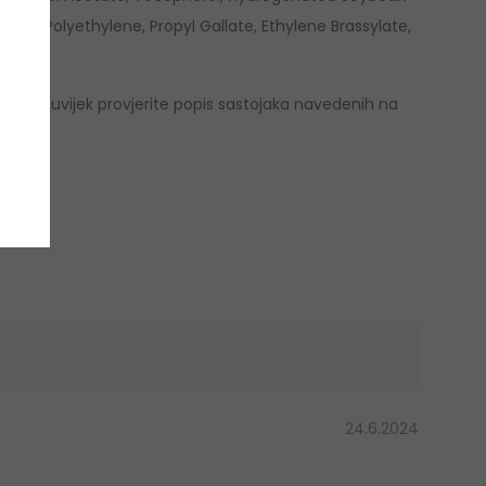
mer, Polyethylene, Propyl Gallate, Ethylene Brassylate,
e se da uvijek provjerite popis sastojaka navedenih na
24.6.2024