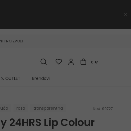
NI PROIZVODI
0 €
% OUTLET
Brendovi
kuća
roza
transparentna
Kod:
90727
ty 24HRS Lip Colour