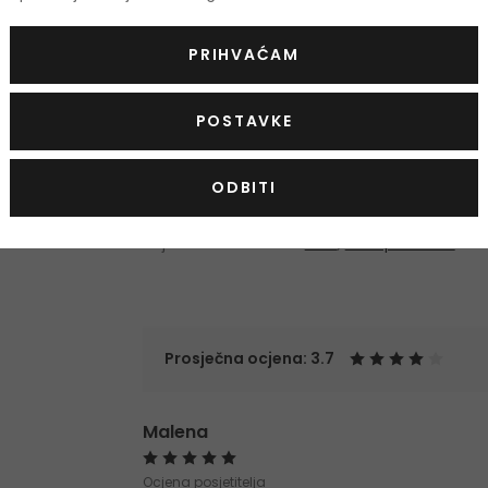
Oil, Synthetic Wax, Ethylene/Propylene Copoly
PRIHVAĆAM
Propylparaben
Popis sastojaka se može promijeniti. Savjetuj
POSTAVKE
kupljenom proizvodu.
Ruža za usne
Sjajna
ODBITI
Vrsta ruža za usne
Tekuća
Boja
roza
,
transparentna
Prosječna ocjena: 3.7
Malena
Ocjena posjetitelja