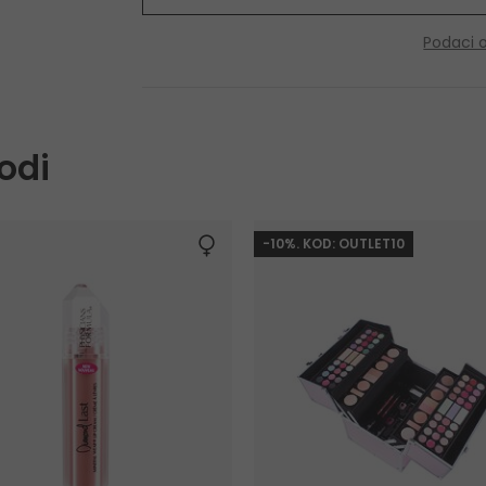
Podaci 
odi
-10%. KOD: OUTLET10