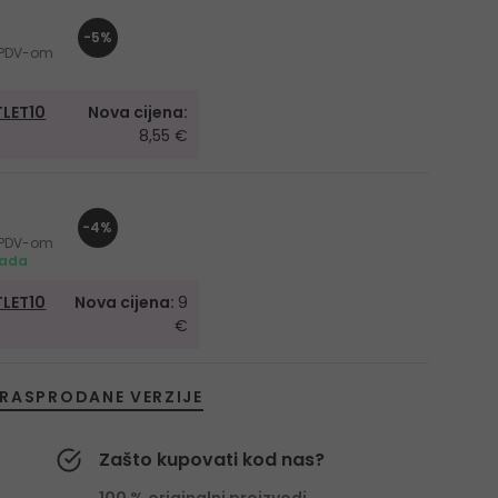
-5%
s PDV-om
LET10
Nova cijena:
8,55 €
-4%
s PDV-om
mada
LET10
Nova cijena:
9
€
RASPRODANE VERZIJE
Zašto kupovati kod nas?