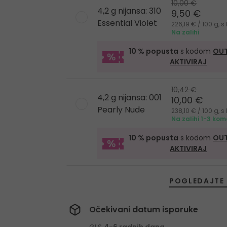
10,00 €
4,2 g nijansa: 310
9,50 €
Essential Violet
226,19 € / 100 g, 
Na zalihi
10 % popusta
s kodom
OUT
AKTIVIRAJ
10,42 €
4,2 g nijansa: 001
10,00 €
Pearly Nude
238,10 € / 100 g, 
Na zalihi 1-3 ko
10 % popusta
s kodom
OUT
AKTIVIRAJ
POGLEDAJTE 
Očekivani datum isporuke