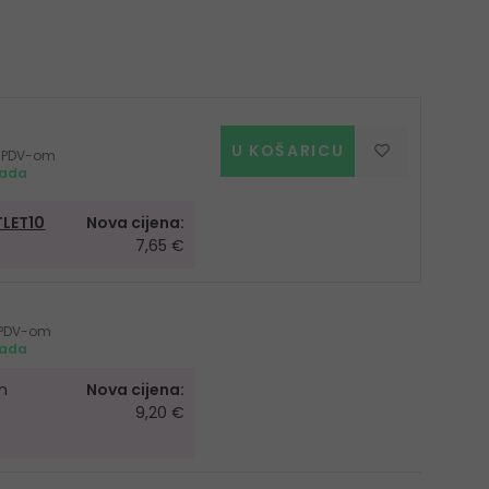
U KOŠARICU
 s PDV-om
mada
LET10
Nova cijena:
7,65 €
s PDV-om
mada
m
Nova cijena:
9,20 €