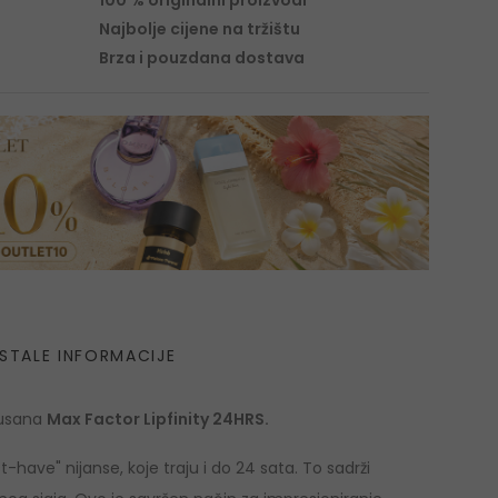
100 % originalni proizvodi
Najbolje cijene na tržištu
Brza i pouzdana dostava
STALE INFORMACIJE
 usana
Max Factor Lipfinity 24HRS.
have" nijanse, koje traju i do 24 sata. To sadrži