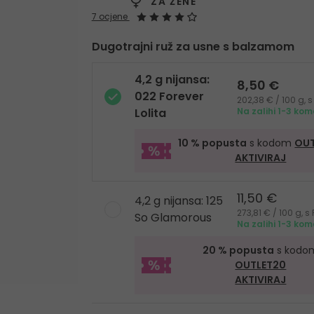
ZA ŽENE
7 ocjene
Dugotrajni ruž za usne s balzamom
4,2 g nijansa:
8,50 €
022 Forever
202,38 € / 100 g,
Lolita
Na zalihi 1-3 ko
10 % popusta
s kodom
OUT
AKTIVIRAJ
11,50 €
4,2 g nijansa: 125
273,81 € / 100 g, 
So Glamorous
Na zalihi 1-3 ko
20 % popusta
s kodo
OUTLET20
AKTIVIRAJ