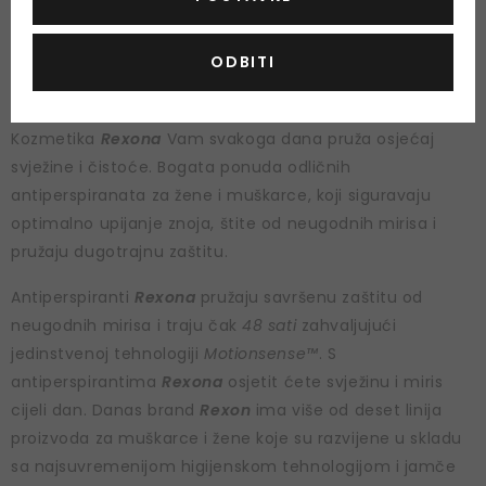
ODBITI
Kozmetika
Rexona
Vam svakoga dana pruža osjećaj
svježine i čistoće. Bogata ponuda odličnih
antiperspiranata za žene i muškarce, koji siguravaju
optimalno upijanje znoja, štite od neugodnih mirisa i
pružaju dugotrajnu zaštitu.
Antiperspiranti
Rexona
pružaju savršenu zaštitu od
neugodnih mirisa i traju čak
48 sati
zahvaljujući
jedinstvenoj tehnologiji
Motionsense™
. S
antiperspirantima
Rexona
osjetit ćete svježinu i miris
cijeli dan. Danas brand
Rexon
ima više od deset linija
proizvoda za muškarce i žene koje su razvijene u skladu
sa najsuvremenijom higijenskom tehnologijom i jamče