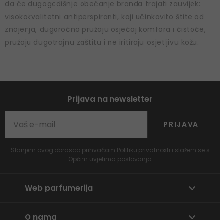
da će dugogodišnje obećanje branda trajati zauvijek:
visokokvalitetni antiperspiranti, koji učinkovito štite od
znojenja, dugoročno pružaju osjećaj komfora i čistoće,
pružaju dugotrajnu zaštitu i ne iritiraju osjetljivu kožu.
Prijava na newsletter
PRIJAVA
Slanjem ovog obrasca prihvaćam
Politiku privatnosti
i slažem se s
Općim uvjetima poslovanja
Web parfumerija
O nama