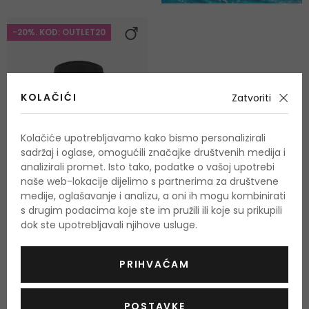
-20%. KOD: OUTLET20
KOLAČIĆI
Zatvoriti
Kolačiće upotrebljavamo kako bismo personalizirali
sadržaj i oglase, omogućili značajke društvenih medija i
analizirali promet. Isto tako, podatke o vašoj upotrebi
naše web-lokacije dijelimo s partnerima za društvene
medije, oglašavanje i analizu, a oni ih mogu kombinirati
s drugim podacima koje ste im pružili ili koje su prikupili
Rexona Men Invisible Black
dok ste upotrebljavali njihove usluge.
+ White
Antiperspirant
50 ml
PRIHVAĆAM
Na zalihi
4,50 €
POSTAVKE