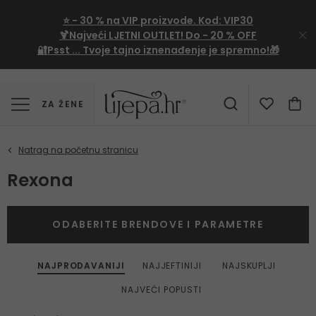
⭐
- 30 %
na VIP proizvode. Kod:
VIP30
🍹Najveći LJETNI OUTLET!
Do - 20 % OFF
🔐Psst ... Tvoje tajno iznenađenje je spremno!🎁
ZA ŽENE
Rexona
ODABERITE BRENDOVE I PARAMETRE
NAJPRODAVANIJI
NAJJEFTINIJI
NAJSKUPLJI
NAJVEĆI POPUSTI