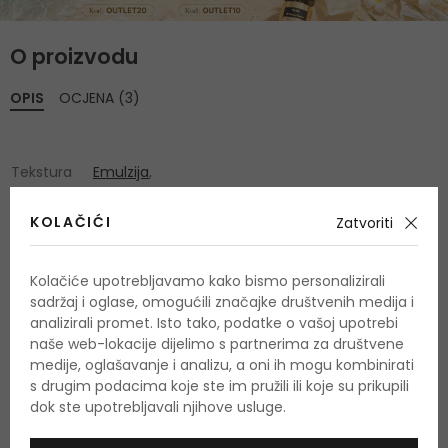
O proizvodu
OPIS
OCJENA (3)
Tekstura
Emulzija
,
KOLAČIĆI
Zatvoriti
Kolačiće upotrebljavamo kako bismo personalizirali
sadržaj i oglase, omogućili značajke društvenih medija i
OSTALI PROIZVODI IZ ASORTIMANA
analizirali promet. Isto tako, podatke o vašoj upotrebi
Collistar Tan Without
naše web-lokacije dijelimo s partnerima za društvene
medije, oglašavanje i analizu, a oni ih mogu kombinirati
s drugim podacima koje ste im pružili ili koje su prikupili
Sunshine
dok ste upotrebljavali njihove usluge.