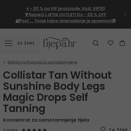
⭐
- 30 %
na VIP proizvode. Kod:
VIP30
🍹Najveći LJETNI OUTLET!
Do - 20 % OFF
🔐Psst ... Tvoje tajno iznenađenje je spremno!🎁
ZA ŽENE
Collistar Tan Without
Sunshine Body Legs
Magic Drops Self
Tanning
Koncentrat za samotamnjenje tijela
ZA ŽENE
3 ocjene