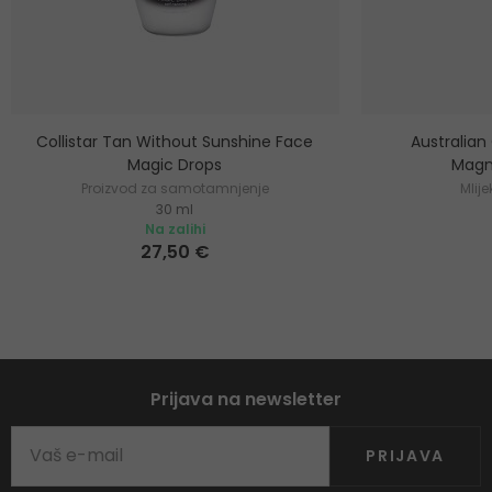
Collistar Tan Without Sunshine Face
Australian
Magic Drops
Magn
Proizvod za samotamnjenje
Mlij
30 ml
Na zalihi
27,50 €
Prijava na newsletter
PRIJAVA