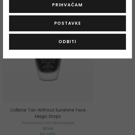
PRIHVAĆAM
POSTAVKE
ODBITI
Collistar Tan Without Sunshine Face
Magic Drops
Proizvod za samotamnjenje
30 ml
Na zalihi