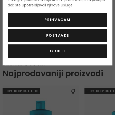
O proizvodu
dok ste upotrebljavali njihove usluge.
OPIS
OCJENA
OSTALE INFORMACIJE
PRIHVAĆAM
POSTAVKE
Tekstura
Sprej
,
Cruelty free
DA
,
ODBITI
ODABRANO ZA VAS
Najprodavaniji proizvodi
-10%. KOD: OUTLET10
-10%. KOD: OUTLE