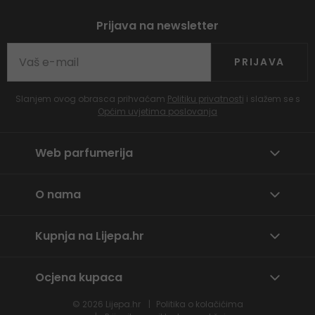
Prijava na newsletter
PRIJAVA
Slanjem ovog obrasca prihvaćam
Politiku privatnosti
i slažem se s
Općim uvjetima poslovanja
Web parfumerija
O nama
Kupnja na Lijepa.hr
Ocjena kupaca
© 2026
Lijepa.hr
Politika o kolačićima