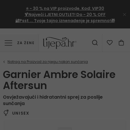
⭐
- 30 %
na VIP proizvode. Kod:
VIP30
🍹Najveći LJETNI OUTLET!
Do - 20 % OFF
🔐Psst ... Tvoje tajno iznenađenje je spremno!🎁
ZA ŽENE
Garnier Ambre Solaire
Aftersun
Osvježavajući i hidratantni sprej za poslije
sunčanja
UNISEX