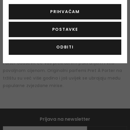
PRIHVAĆAM
POSTAVKE
Pret Á Porter
parfemi spadaju pod tvrtku Coty, iz
ODBITI
njihove suradnje neprestano se pojavljuju novi mirisi.
Nježni, također senzualni i strastveni
parfemi Pret Á
Porter
oduševit će Vas prekrasnim pakiranjem i vrlo
povoljnom cijenom. Originalni parfemi Pret Á Porter na
tržištu su već više godina i još uvijek se ubrajaju među
popularne zvjezdane mirise.
Prijava na newsletter