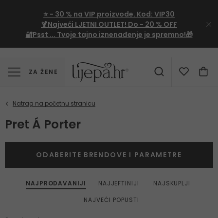
⭐
- 30 %
na VIP proizvode. Kod:
VIP30
🍹Najveći LJETNI OUTLET!
Do - 20 % OFF
🔐Psst ... Tvoje tajno iznenađenje je spremno!🎁
ZA ŽENE
Pret Á Porter
ODABERITE BRENDOVE I PARAMETRE
NAJPRODAVANIJI
NAJJEFTINIJI
NAJSKUPLJI
NAJVEĆI POPUSTI