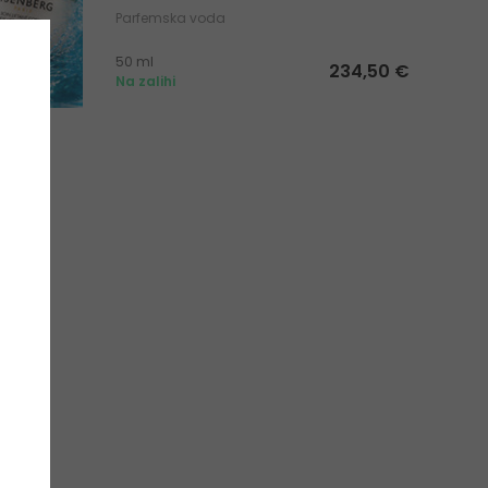
Parfemska voda
50 ml
234,50 €
Na zalihi