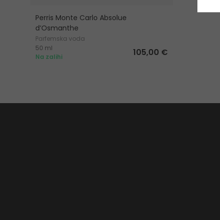
Perris Monte Carlo Absolue
d’Osmanthe
Parfemska voda
50 ml
105,00 €
Na zalihi