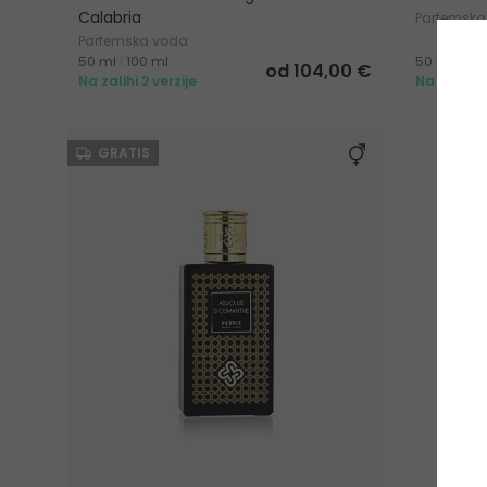
Calabria
Parfemska
Parfemska voda
50 ml
|
100 ml
50 ml
od 104,00 €
Na zalihi 2 verzije
Na zalihi
GRATIS