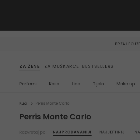
BRZA I POU
ZA ŽENE
ZA MUŠKARCE
BESTSELLERS
Parfemi
Kosa
Lice
Tijelo
Make up
Kući
Perris Monte Carlo
Perris Monte Carlo
Razvrstaj po:
NAJPRODAVANIJI
NAJJEFTINIJI
NA