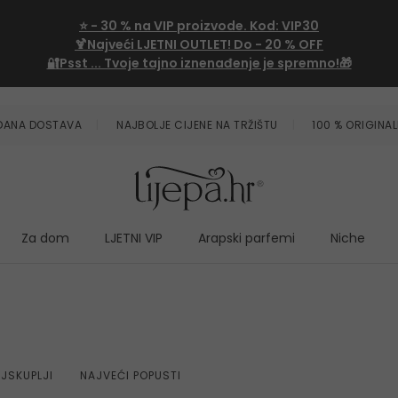
⭐
- 30 %
na VIP proizvode. Kod:
VIP30
🍹Najveći LJETNI OUTLET!
Do - 20 % OFF
🔐Psst ... Tvoje tajno iznenađenje je spremno!🎁
ZDANA DOSTAVA
NAJBOLJE CIJENE NA TRŽIŠTU
100 % ORIGINAL
Za dom
LJETNI VIP
Arapski parfemi
Niche
JSKUPLJI
NAJVEĆI POPUSTI