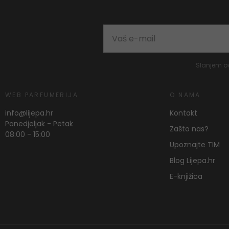
Slanjem o
WEB PARFUMERIJA
O NAMA
info@lijepa.hr
Kontakt
Ponedjeljak - Petak
Zašto nas?
08:00 - 15:00
Upoznajte TIM
Blog Lijepa.hr
E-knjižica