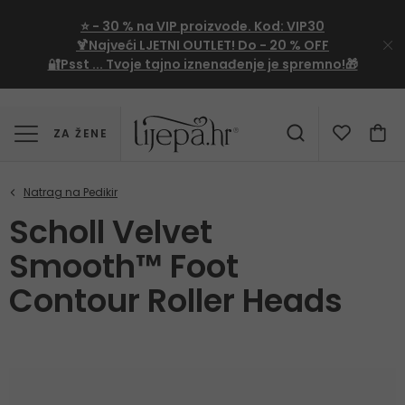
⭐
- 30 %
na VIP proizvode. Kod:
VIP30
🍹Najveći LJETNI OUTLET!
Do - 20 % OFF
🔐Psst ... Tvoje tajno iznenađenje je spremno!🎁
ZA ŽENE
Scholl Velvet
Smooth™ Foot
Contour Roller Heads