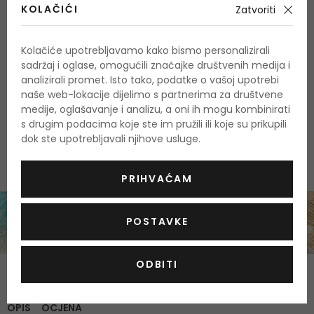
Kod:
KOLAČIĆI
Zatvoriti
Kolačiće upotrebljavamo kako bismo personalizirali
Nažalost, ovaj proizvod trenutno nije dostupan
sadržaj i oglase, omogućili značajke društvenih medija i
analizirali promet. Isto tako, podatke o vašoj upotrebi
Zašto kupovati kod nas?
naše web-lokacije dijelimo s partnerima za društvene
100 % originalni proizvodi
medije, oglašavanje i analizu, a oni ih mogu kombinirati
s drugim podacima koje ste im pružili ili koje su prikupili
Najbolje cijene na tržištu
dok ste upotrebljavali njihove usluge.
Brza i pouzdana dostava
PRIHVAĆAM
POSTAVKE
ODBITI
O proizvodu
OPIS
OCJENA