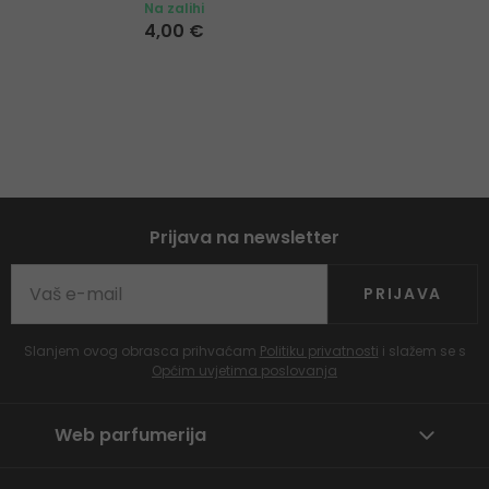
Na zalihi
4,00 €
Prijava na newsletter
PRIJAVA
Slanjem ovog obrasca prihvaćam
Politiku privatnosti
i slažem se s
Općim uvjetima poslovanja
Web parfumerija