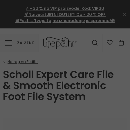
⭐
- 30 %
na VIP proizvode. Kod:
VIP30
🍹Najveći LJETNI OUTLET!
Do - 20 % OFF
🔐Psst ... Tvoje tajno iznenađenje je spremno!🎁
ZA ŽENE
Scholl Expert Care File
& Smooth Electronic
Foot File System