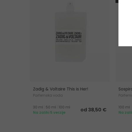
Zadig & Voltaire This is Her!
Sospir
Parfemska voda
Parfem
30 ml
|
50 ml
|
100 ml
100 ml
od 38,50 €
Na zalihi 5 verzije
Na zali