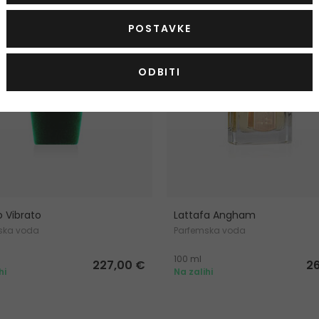
POSTAVKE
ODBITI
o Vibrato
Lattafa Angham
ska voda
Parfemska voda
100 ml
227,00 €
2
hi
Na zalihi