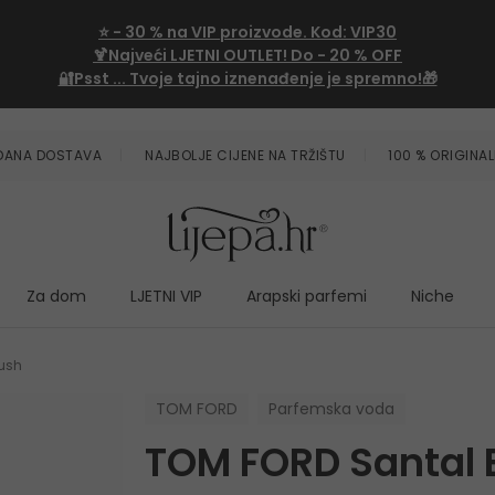
⭐
- 30 %
na VIP proizvode. Kod:
VIP30
🍹Najveći LJETNI OUTLET!
Do - 20 % OFF
🔐Psst ... Tvoje tajno iznenađenje je spremno!🎁
ZDANA DOSTAVA
NAJBOLJE CIJENE NA TRŽIŠTU
100 % ORIGINAL
Za dom
LJETNI VIP
Arapski parfemi
Niche
ush
TOM FORD
Parfemska voda
TOM FORD Santal 