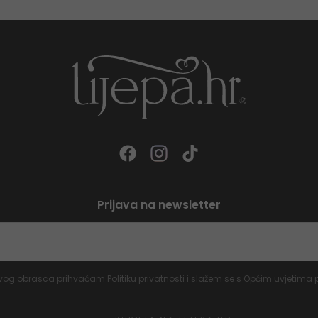
Prijava na newsletter
vog obrasca prihvaćam
Politiku privatnosti
i slažem se s
Općim uvjetima 