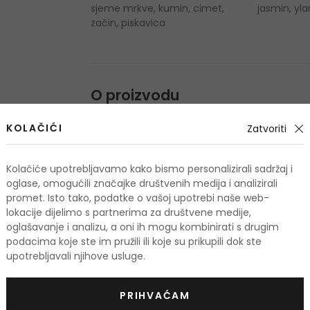
sjeme mrkve, kumin, cimet,
jasmin, yla
začin, piskavica
O proizvodu
OPIS
OCJENA
OSTALE INFORMA
KOLAČIĆI
Zatvoriti
Kolačiće upotrebljavamo kako bismo personalizirali sadržaj i
oglase, omogućili značajke društvenih medija i analizirali
promet. Isto tako, podatke o vašoj upotrebi naše web-
lokacije dijelimo s partnerima za društvene medije,
oglašavanje i analizu, a oni ih mogu kombinirati s drugim
odi
podacima koje ste im pružili ili koje su prikupili dok ste
upotrebljavali njihove usluge.
TIS
-10%. KOD: OUTLET10
PRIHVAĆAM
KOD: OUTLET10