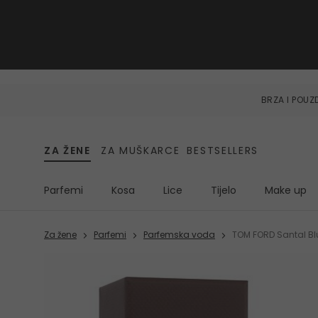
BRZA I POU
ZA ŽENE
ZA MUŠKARCE
BESTSELLERS
Parfemi
Kosa
Lice
Tijelo
Make up
Za žene
Parfemi
Parfemska voda
TOM FORD Santal Bl