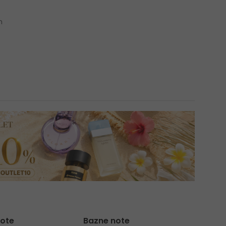
n
note
Bazne note