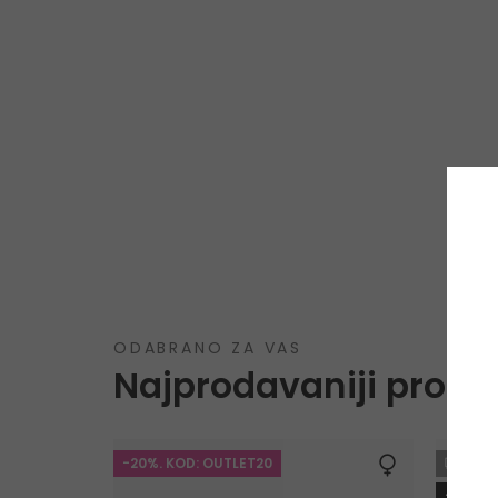
ODABRANO ZA VAS
Najprodavaniji proizv
-20%. KOD: OUTLET20
GRA
-10%. 