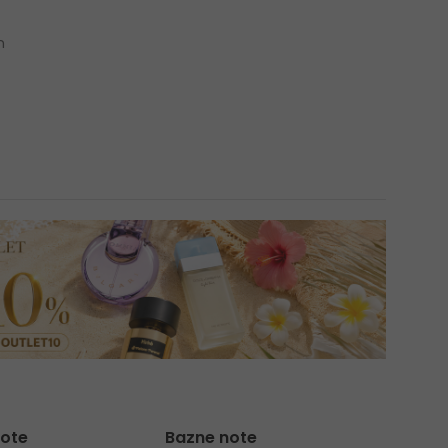
n
note
Bazne note