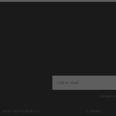
Slanjem o
WEB PARFUMERIJA
O NAMA