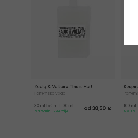
Zadig & Voltaire This is Her!
Sospir
Parfemska voda
Parfem
30 ml
|
50 ml
|
100 ml
100 ml
od 38,50 €
Na zalihi 5 verzije
Na zali