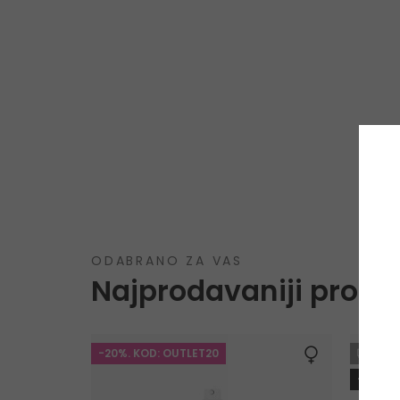
ODABRANO ZA VAS
Najprodavaniji proizv
-20%. KOD: OUTLET20
GRA
-10%. 