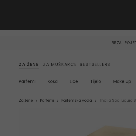
BRZA I POU
ZA ŽENE
ZA MUŠKARCE
BESTSELLERS
Parfemi
Kosa
Lice
Tijelo
Make up
Za žene
Parfemi
Parfemska voda
Thalia Sodi Liquid 