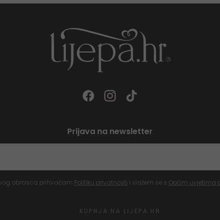
Prijava na newsletter
vog obrasca prihvaćam
Politiku privatnosti
i slažem se s
Općim uvjetima 
KUPNJA NA LIJEPA.HR