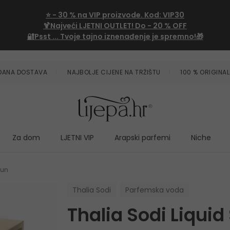
⭐
- 30 %
na VIP proizvode. Kod:
VIP30
🍹Najveći LJETNI OUTLET!
Do - 20 % OFF
🔐Psst ... Tvoje tajno iznenađenje je spremno!🎁
ZDANA DOSTAVA
NAJBOLJE CIJENE NA TRŽIŠTU
100 % ORIGINAL
Za dom
LJETNI VIP
Arapski parfemi
Niche
Sun
Thalia Sodi
Parfemska voda
Thalia Sodi Liquid