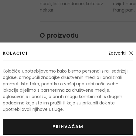
neroli, list mandarine, kokosov
cvijet nara
nektar
frangipani
O proizvodu
OPIS
OCJENA
KOLAČIĆI
Zatvoriti
Kolačiće upotrebljavamo kako bismo personalizirali sadržaj i
oglase, omogućili značajke društvenih medija i analizirali
promet. Isto tako, podatke o vašoj upotrebi naše web-
lokacije dijelimo s partnerima za društvene medije,
odi
oglašavanje i analizu, a oni ih mogu kombinirati s drugim
podacima koje ste im pružili ili koje su prikupili dok ste
upotrebljavali njihove usluge.
TIS
-10%. KOD: OUTLET10
PRIHVAĆAM
KOD: OUTLET10