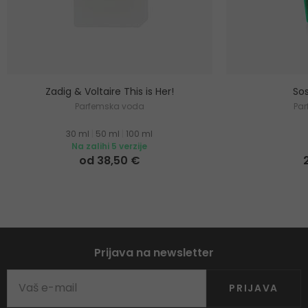
Zadig & Voltaire This is Her!
Sos
Parfemska voda
Pa
30 ml
|
50 ml
|
100 ml
Na zalihi 5 verzije
od 38,50 €
Prijava na newsletter
PRIJAVA