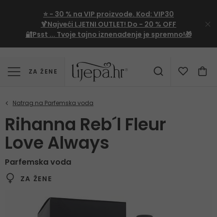
⭐
- 30 %
na VIP proizvode. Kod:
VIP30
🍹Najveći LJETNI OUTLET!
Do - 20 % OFF
🔐Psst ... Tvoje tajno iznenađenje je spremno!🎁
ZA ŽENE
Rihanna Reb´l Fleur
Love Always
Parfemska voda
ZA ŽENE