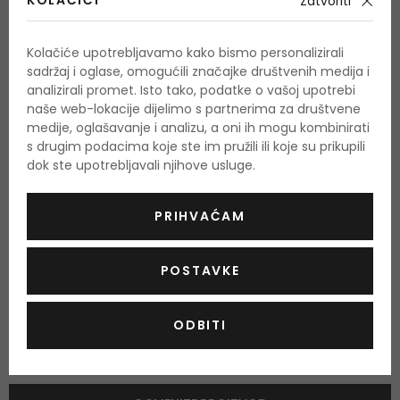
KOLAČIĆI
Zatvoriti
crvene bobice, breskva, šljiva
Srednje note
Kolačiće upotrebljavamo kako bismo personalizirali
ljubičica, kokos, tuberoza, hibiskus
sadržaj i oglase, omogućili značajke društvenih medija i
analizirali promet. Isto tako, podatke o vašoj upotrebi
Bazne note
naše web-lokacije dijelimo s partnerima za društvene
vanilija, mošus, pačuli, ambra
medije, oglašavanje i analizu, a oni ih mogu kombinirati
s drugim podacima koje ste im pružili ili koje su prikupili
dok ste upotrebljavali njihove usluge.
O proizvodu
PRIHVAĆAM
OPIS
OCJENA
POSTAVKE
ODBITI
Još nema recenzija za ovaj proizvod.