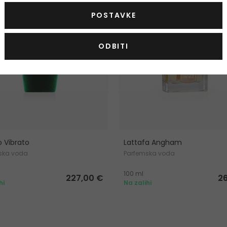
POSTAVKE
ODBITI
o Vibrato
Lattafa Angham
ska voda
Parfemska voda
100 ml
227,00 €
2
hi
Na zalihi