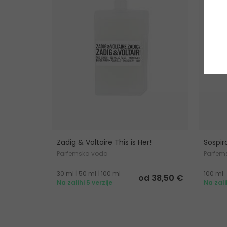
Zadig & Voltaire This is Her!
Sospir
Parfemska voda
Parfem
30 ml
|
50 ml
|
100 ml
100 ml
od 38,50 €
Na zalihi 5 verzije
Na zali