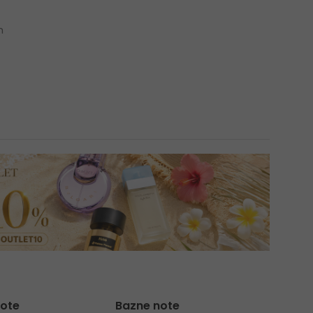
n
note
Bazne note