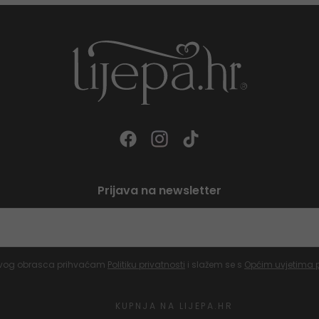
Prijava na newsletter
vog obrasca prihvaćam
Politiku privatnosti
i slažem se s
Općim uvjetima 
KUPNJA NA LIJEPA.HR