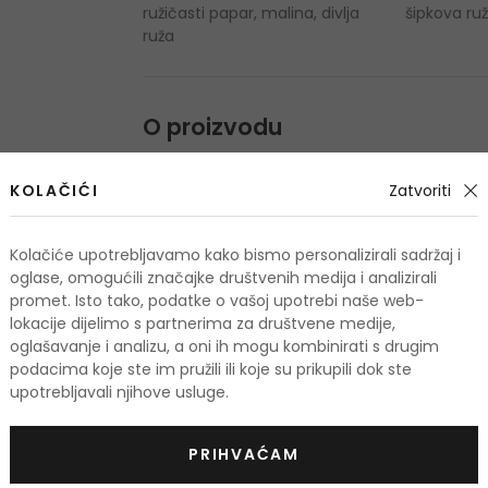
ružičasti papar, malina, divlja
šipkova ruž
ruža
O proizvodu
OPIS
OCJENA
OSTALE INFORMA
KOLAČIĆI
Zatvoriti
Kolačiće upotrebljavamo kako bismo personalizirali sadržaj i
oglase, omogućili značajke društvenih medija i analizirali
promet. Isto tako, podatke o vašoj upotrebi naše web-
lokacije dijelimo s partnerima za društvene medije,
odi
oglašavanje i analizu, a oni ih mogu kombinirati s drugim
podacima koje ste im pružili ili koje su prikupili dok ste
upotrebljavali njihove usluge.
TIS
-10%. KOD: OUTLET10
PRIHVAĆAM
KOD: OUTLET10