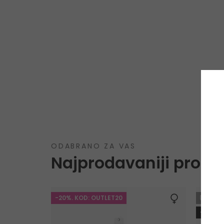
ODABRANO ZA VAS
Najprodavaniji proizv
-20%. KOD: OUTLET20
GRA
-10%. 