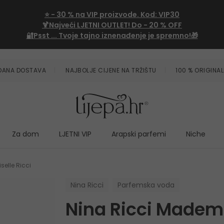
⭐
- 30 %
na VIP proizvode. Kod:
VIP30
🍹Najveći LJETNI OUTLET!
Do - 20 % OFF
🔐Psst ... Tvoje tajno iznenađenje je spremno!🎁
ZDANA DOSTAVA
NAJBOLJE CIJENE NA TRŽIŠTU
100 % ORIGINAL
Za dom
LJETNI VIP
Arapski parfemi
Niche
elle Ricci
Nina Ricci
Parfemska voda
Nina Ricci Mademo