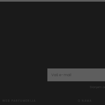
Slanjem o
WEB PARFUMERIJA
O NAMA