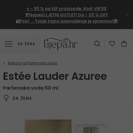
⭐
- 30 %
na VIP proizvode. Kod:
VIP30
🍹Najveći LJETNI OUTLET!
Do - 20 % OFF
🔐Psst ... Tvoje tajno iznenađenje je spremno!🎁
ZA ŽENE
Estée Lauder Azuree
Parfemska voda 50 ml
ZA ŽENE