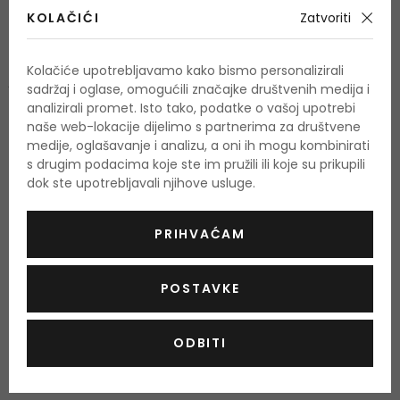
Gornje note
KOLAČIĆI
Zatvoriti
bergamot, aldehidi, bosiljak, kadulja, kadulja, gardenija
Srednje note
Kolačiće upotrebljavamo kako bismo personalizirali
jasmin, ylang-ylang, vetiver, geranija, ruža, ciklama, korijen
sadržaj i oglase, omogućili značajke društvenih medija i
irisa
analizirali promet. Isto tako, podatke o vašoj upotrebi
naše web-lokacije dijelimo s partnerima za društvene
Bazne note
medije, oglašavanje i analizu, a oni ih mogu kombinirati
koža, mošus, pačuli, ambra, hrastova mahovina
s drugim podacima koje ste im pružili ili koje su prikupili
dok ste upotrebljavali njihove usluge.
O proizvodu
PRIHVAĆAM
OPIS
OCJENA
OSTALE INFORMACIJE
POSTAVKE
ODBITI
Još nema recenzija za ovaj proizvod.
Budite prvi.