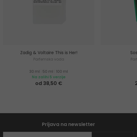
Zadig & Voltaire This is Her!
Sos
Parfemska voda
Pa
30 ml
|
50 ml
|
100 ml
Na zalihi 5 verzije
od 38,50 €
Prijava na newsletter