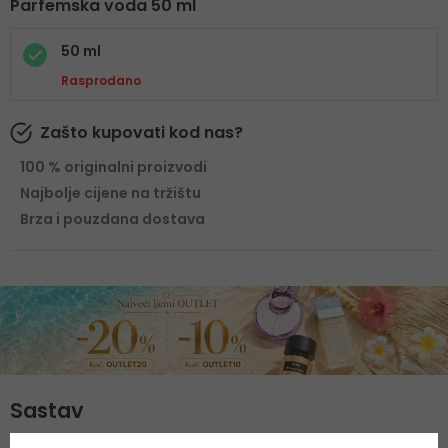
Parfemska voda 50 ml
50 ml
Rasprodano
Zašto kupovati kod nas?
100 % originalni proizvodi
Najbolje cijene na tržištu
Brza i pouzdana dostava
Sastav