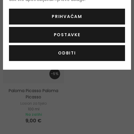
-10%. KOD: OUTLET10
PRIHVAĆAM
POSTAVKE
ODBITI
-5%
Paloma Picasso Paloma
Picasso
Losion za tijelo
100 ml
Na zalihi
9,00 €