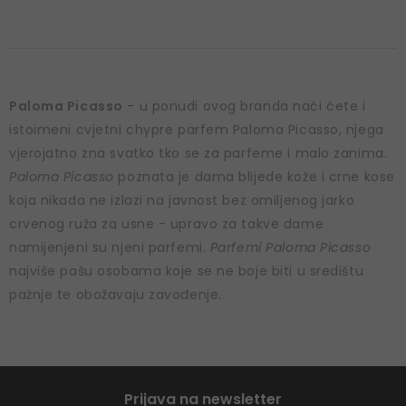
Paloma Picasso
- u ponudi ovog branda naći ćete i
istoimeni cvjetni chypre parfem Paloma Picasso, njega
vjerojatno zna svatko tko se za parfeme i malo zanima.
Paloma Picasso
poznata je dama blijede kože i crne kose
koja nikada ne izlazi na javnost bez omiljenog jarko
crvenog ruža za usne - upravo za takve dame
namijenjeni su njeni parfemi.
Parfemi Paloma Picasso
najviše pašu osobama koje se ne boje biti u središtu
pažnje te obožavaju zavođenje.
Prijava na newsletter