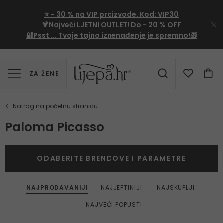
⭐
- 30 %
na VIP proizvode. Kod:
VIP30
🍹Najveći LJETNI OUTLET!
Do - 20 % OFF
🔐Psst ... Tvoje tajno iznenađenje je spremno!🎁
ZA ŽENE
Paloma Picasso
ODABERITE BRENDOVE I PARAMETRE
NAJPRODAVANIJI
NAJJEFTINIJI
NAJSKUPLJI
NAJVEĆI POPUSTI