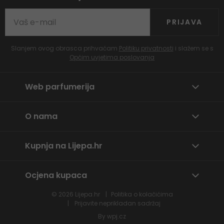
PRIJAVA
Slanjem ovog obrasca prihvaćam
Politiku privatnosti
i slažem se s
Općim uvjetima poslovanja
Web parfumerija
O nama
Kupnja na Lijepa.hr
Ocjena kupaca
© 2026
Lijepa.hr
Politika o kolačićima
Prijavite neprikladan sadržaj
By
wpj.cz