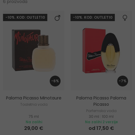
6 proizvoda
-10%. KOD: OUTLET10
-10%. KOD: OUTLET10
-6%
-7%
Paloma Picasso Minotaure
Paloma Picasso Paloma
Picasso
Toaletna voda
Parfemska voda
75 ml
30 ml
|
100 ml
Na zalihi
Na zalihi 2 verzije
29,00 €
od 17,50 €