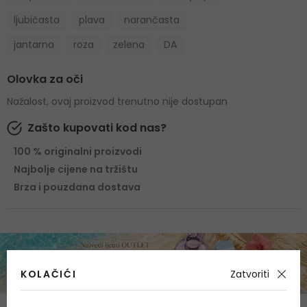
ljubičasta
plava
narančasta
jantarna
roza
zelena
DA
Olovka za oči
Nažalost, ovaj proizvod trenutno nije dostupan
Zašto kupovati kod nas?
100 % originalni proizvodi
Najbolje cijene na tržištu
Brza i pouzdana dostava
KOLAČIĆI
Zatvoriti