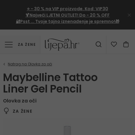
⭐
- 30 %
na VIP proizvode. Kod:
VIP30
🍹Najveći LJETNI OUTLET!
Do - 20 % OFF
🔐Psst ... Tvoje tajno iznenađenje je spremno!🎁
ZA ŽENE
Maybelline Tattoo
Liner Gel Pencil
Olovka za oči
ZA ŽENE