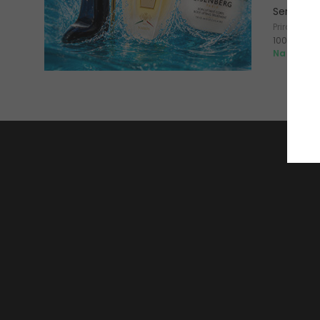
Serum
Prirodni se
100 ml
Na zalihi