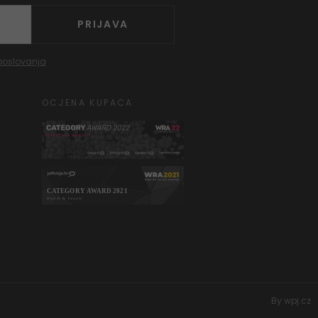
PRIJAVA
poslovanja
OCJENA KUPACA
By
wpj.cz