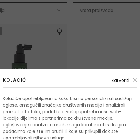
ija
Vrsta proizvoda
KOLAČIĆI
Zatvoriti
Kolačiće upotrebljavamo kako bismo personalizirali sadržaj i
oglase, omogućili značajke društvenih medija i analizirali
promet. Isto tako, podatke o vašoj upotrebi naše web-
lokacije dijelimo s partnerima za društvene medije,
oglašavanje i analizu, a oni ih mogu kombinirati s drugim
podacima koje ste im pružili ili koje su prikupili dok ste
upotrebljavali njihove usluge.
 MKMS24 Hair Activator