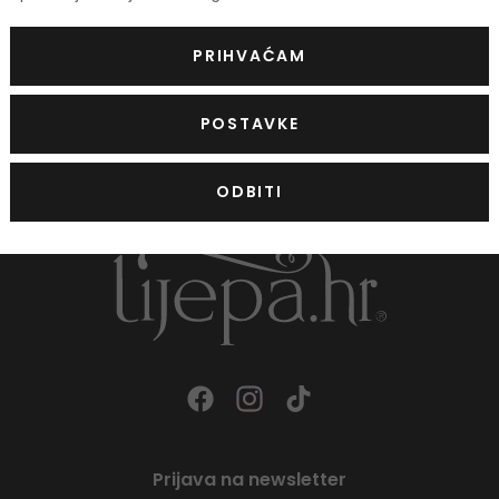
rum za brži rast kose
PRIHVAĆAM
107,00 €
POSTAVKE
ODBITI
Prijava na newsletter