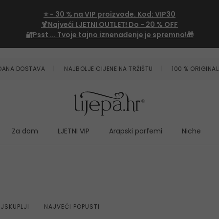
⭐
- 30 %
na VIP proizvode. Kod:
VIP30
🍹Najveći LJETNI OUTLET!
Do - 20 % OFF
🔐Psst ... Tvoje tajno iznenađenje je spremno!🎁
ZDANA DOSTAVA
NAJBOLJE CIJENE NA TRŽIŠTU
100 % ORIGINAL
Za dom
LJETNI VIP
Arapski parfemi
Niche
JSKUPLJI
NAJVEĆI POPUSTI