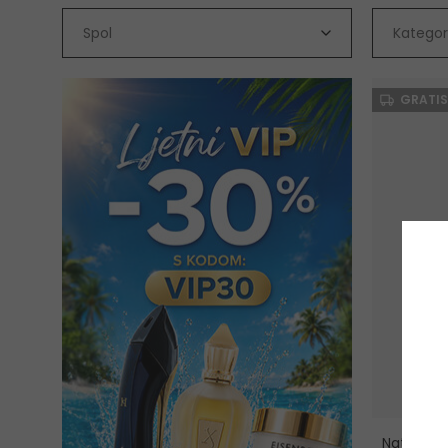
Spol
Kategor
GRATIS
Natucain