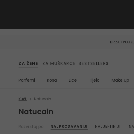
BRZA I POU
ZA ŽENE
ZA MUŠKARCE
BESTSELLERS
Parfemi
Kosa
Lice
Tijelo
Make up
Kući
Natucain
Natucain
Razvrstaj po:
NAJPRODAVANIJI
NAJJEFTINIJI
NA