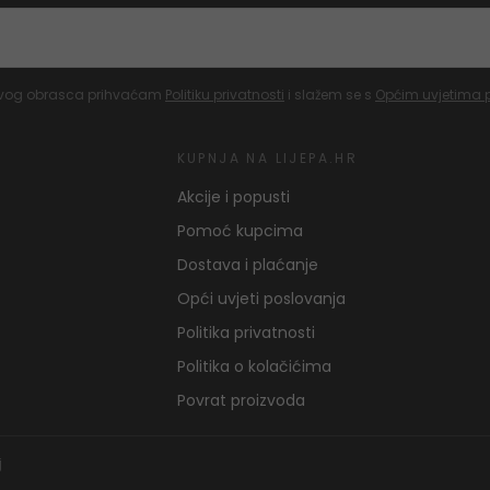
vog obrasca prihvaćam
Politiku privatnosti
i slažem se s
Općim uvjetima 
KUPNJA NA LIJEPA.HR
Akcije i popusti
Pomoć kupcima
Dostava i plaćanje
Opći uvjeti poslovanja
Politika privatnosti
Politika o kolačićima
Povrat proizvoda
j