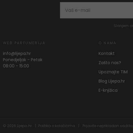
Slanjem o
WEB PARFUMERIJA
O NAMA
info@lijepa.hr
Kontakt
Ponedjeljak - Petak
Zašto nas?
08:00 - 15:00
Upoznajte TIM
Blog Lijepa.hr
E-knjižica
© 2026
Lijepa.hr
Politika o kolačićima
Prijavite neprikladan sadrža