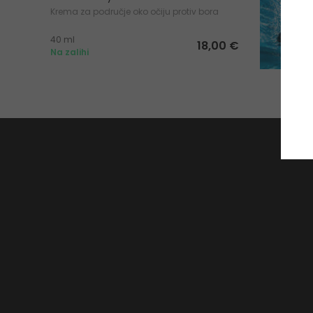
Krema za područje oko očiju protiv bora
40 ml
18,00 €
Na zalihi