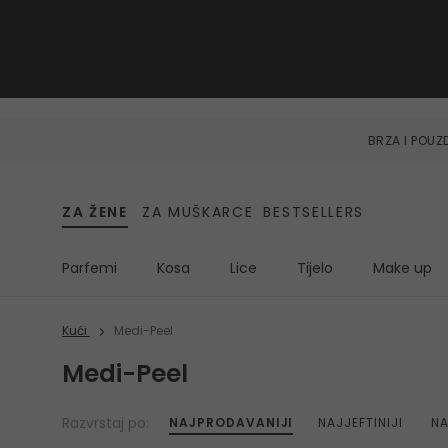
BRZA I POU
ZA ŽENE
ZA MUŠKARCE
BESTSELLERS
Parfemi
Kosa
Lice
Tijelo
Make up
Kući
Medi-Peel
Medi-Peel
Razvrstaj po:
NAJPRODAVANIJI
NAJJEFTINIJI
NA