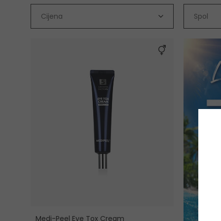
Cijena
Spol
Medi-Peel Eye Tox Cream