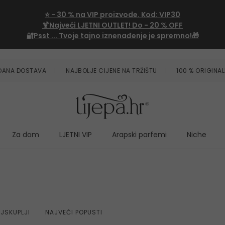
⭐
- 30 %
na VIP proizvode. Kod:
VIP30
🍹Najveći LJETNI OUTLET!
Do - 20 % OFF
🔐Psst ... Tvoje tajno iznenađenje je spremno!🎁
ZDANA DOSTAVA
NAJBOLJE CIJENE NA TRŽIŠTU
100 % ORIGINAL
Za dom
LJETNI VIP
Arapski parfemi
Niche
JSKUPLJI
NAJVEĆI POPUSTI