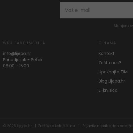
Slanjem o
WEB PARFUMERIJA
O NAMA
info@lijepa.hr
Kontakt
Ponedjeljak - Petak
Zašto nas?
08:00 - 15:00
Upoznajte TIM
Blog Lijepa.hr
E-knjižica
© 2026
Lijepa.hr
Politika o kolačićima
Prijavite neprikladan sadrža