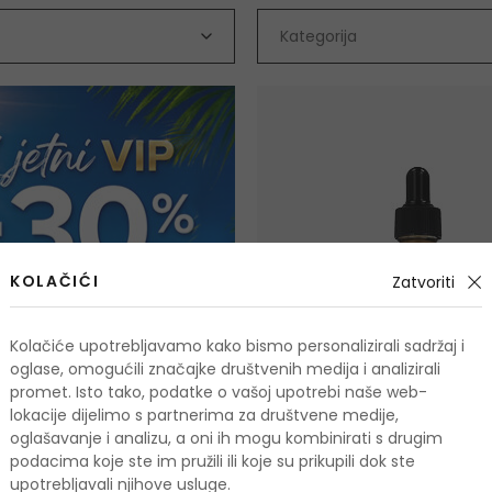
Kategorija
KOLAČIĆI
Zatvoriti
Kolačiće upotrebljavamo kako bismo personalizirali sadržaj i
oglase, omogućili značajke društvenih medija i analizirali
promet. Isto tako, podatke o vašoj upotrebi naše web-
lokacije dijelimo s partnerima za društvene medije,
oglašavanje i analizu, a oni ih mogu kombinirati s drugim
podacima koje ste im pružili ili koje su prikupili dok ste
upotrebljavali njihove usluge.
Medi-Peel Peptide-Tox Bor-