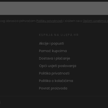
vog obrasca prihvaćam
Politiku privatnosti
i slažem se s
Općim uvjetima 
KUPNJA NA LIJEPA.HR
Akcije i popusti
Pomoć kupcima
Dostava i plaćanje
Opći uvjeti poslovanja
Politika privatnosti
Politika o kolačićima
Povrat proizvoda
j