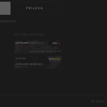
PRIJAVA
poslovanja
OCJENA KUPACA
By
wpj.cz