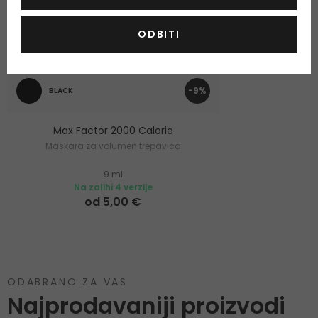
ODBITI
-9%
BLACK
Max Factor 2000 Calorie
Maskara za volumen trepavica
9 ml
Na zalihi 4 verzije
od 5,00 €
ODABRANO ZA VAS
Najprodavaniji proizvodi