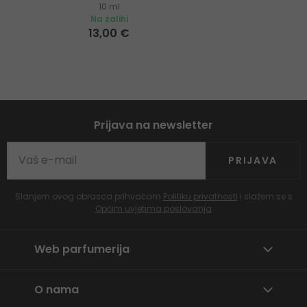
10 ml
trepavica
Na zalihi
13,00 €
Prijava na newsletter
PRIJAVA
Slanjem ovog obrasca prihvaćam
Politiku privatnosti
i slažem se s
Općim uvjetima poslovanja
Web parfumerija
O nama