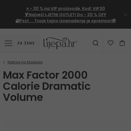
⭐
- 30 %
na VIP proizvode. Kod:
VIP30
🍹Najveći LJETNI OUTLET!
Do - 20 % OFF
🔐Psst ... Tvoje tajno iznenađenje je spremno!🎁
ZA ŽENE
Max Factor 2000
Calorie Dramatic
Volume