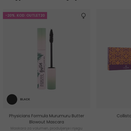
-20%. KOD: OUTLET20
BLACK
Physicians Formula Murumuru Butter
Collis
Blowout Mascara
Maskara za volumen, produljenje i njegu