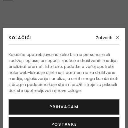
KOLAČIĆI
Zatvoriti
OSTALI PROIZVODI IZ ASORTIMANA
Kolačiće upotrebljavamo kako bismo personalizirali
2000 Calorie
sadržaj i oglase, omogućili značajke društvenih medija i
analizirali promet. Isto tako, podatke o vašoj upotrebi
naše web-lokacije dijelimo s partnerima za društvene
medije, oglašavanje i analizu, a oni ih mogu kombinirati
-10%. KOD: OUTLET10
s drugim podacima koje ste im pružili ili koje su prikupili
dok ste upotrebljavali njihove usluge.
PRIHVAĆAM
POSTAVKE