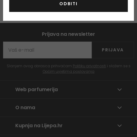
ODBITI
Prijava na newsletter
PRIJAVA
Slanjem ovog obrasca prihvaćam
Politiku privatnosti
i slažem se s
Općim uvjetima poslovanja
Web parfumerija
O nama
Kupnja na Lijepa.hr