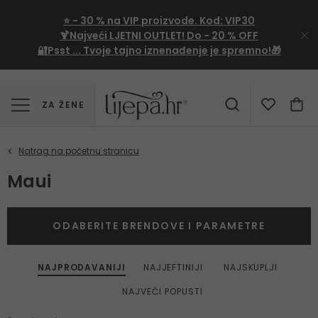
⭐
- 30 %
na VIP proizvode. Kod:
VIP30
🍹Najveći LJETNI OUTLET!
Do - 20 % OFF
🔐Psst ... Tvoje tajno iznenađenje je spremno!🎁
ZA ŽENE
Maui
ODABERITE BRENDOVE I PARAMETRE
NAJPRODAVANIJI
NAJJEFTINIJI
NAJSKUPLJI
NAJVEĆI POPUSTI