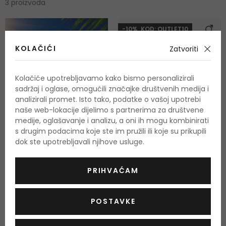
3 proizvoda
-10%. KOD: OUTLET10
KOLAČIĆI
Zatvoriti
Kolačiće upotrebljavamo kako bismo personalizirali
sadržaj i oglase, omogućili značajke društvenih medija i
analizirali promet. Isto tako, podatke o vašoj upotrebi
naše web-lokacije dijelimo s partnerima za društvene
medije, oglašavanje i analizu, a oni ih mogu kombinirati
s drugim podacima koje ste im pružili ili koje su prikupili
dok ste upotrebljavali njihove usluge.
Maui Nourishing +
PRIHVAĆAM
Coconut Milk Shampoo
Hranjivi šampon
385 ml
POSTAVKE
Na zalihi
8,00 €