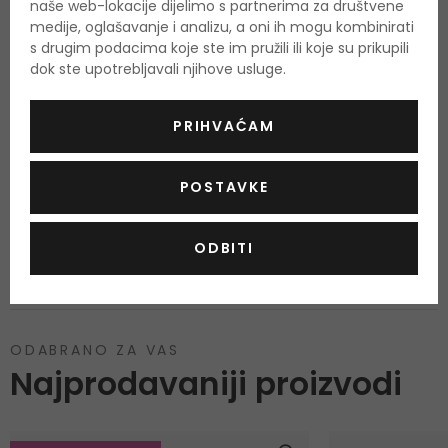
naše web-lokacije dijelimo s partnerima za društvene
OPIS
OCJENA
OSTALE INFORMACIJE
medije, oglašavanje i analizu, a oni ih mogu kombinirati
s drugim podacima koje ste im pružili ili koje su prikupili
dok ste upotrebljavali njihove usluge.
PRIHVAĆAM
Još nema recenzija za ovaj proizvod.
POSTAVKE
OCIJENITE PROIZVOD
ODBITI
Podaci o dobivanju ocjena
ODABRANO ZA VAS
Najprodavaniji proizvodi