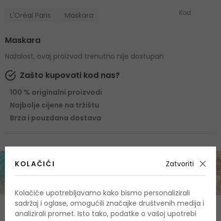
Kod:
L'Oréal Paris
Maskara
Maskara
Nažalost, ovaj proizvod trenutno nije dostupan
Zašto kupovati kod nas?
100 % originalni proizvodi
Najbolje cijene na tržištu
Brza i pouzdana dostava
KOLAČIĆI
Zatvoriti
Kolačiće upotrebljavamo kako bismo personalizirali
sadržaj i oglase, omogućili značajke društvenih medija i
O proizvodu
analizirali promet. Isto tako, podatke o vašoj upotrebi