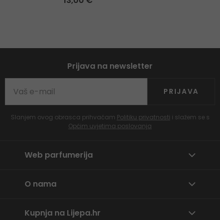
13,00 €
Prijava na newsletter
PRIJAVA
Slanjem ovog obrasca prihvaćam
Politiku privatnosti
i slažem se s
Općim uvjetima poslovanja
Web parfumerija
O nama
Kupnja na Lijepa.hr