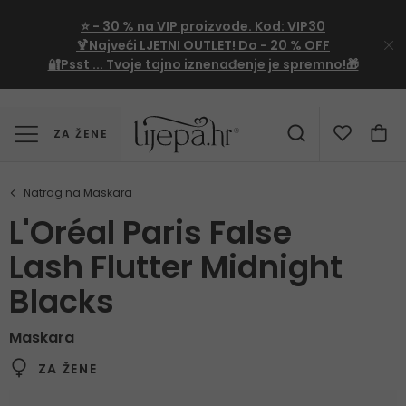
⭐
- 30 %
na VIP proizvode. Kod:
VIP30
🍹Najveći LJETNI OUTLET!
Do - 20 % OFF
🔐Psst ... Tvoje tajno iznenađenje je spremno!🎁
ZA ŽENE
L'Oréal Paris False
Lash Flutter Midnight
Blacks
Maskara
ZA ŽENE