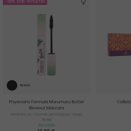
-20%. KOD: OUTLET20
BLACK
Physicians Formula Murumuru Butter
Collis
Blowout Mascara
Maskara za volumen, produljenje i njegu
10 ml
trepavica
Na zalihi