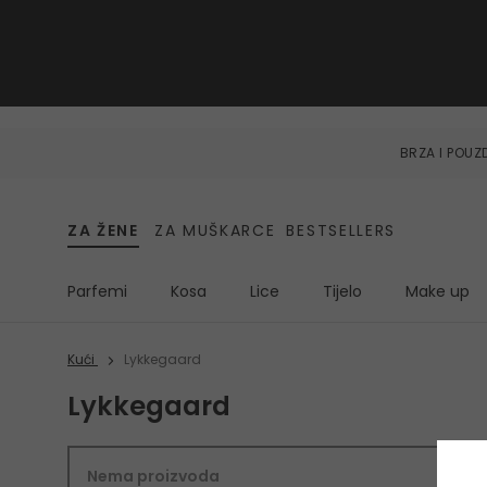
BRZA I POU
ZA ŽENE
ZA MUŠKARCE
BESTSELLERS
Parfemi
Kosa
Lice
Tijelo
Make up
Kući
Lykkegaard
Lykkegaard
Nema proizvoda