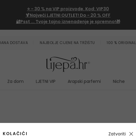
⭐
- 30 %
na VIP proizvode. Kod:
VIP30
🍹Najveći LJETNI OUTLET!
Do - 20 % OFF
🔐Psst ... Tvoje tajno iznenađenje je spremno!🎁
ZDANA DOSTAVA
NAJBOLJE CIJENE NA TRŽIŠTU
100 % ORIGINAL
Za dom
LJETNI VIP
Arapski parfemi
Niche
KOLAČIĆI
Zatvoriti