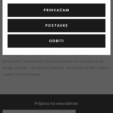
PRIHVAĆAM
POSTAVKE
James Bond 007
- parfemi koji nose ime slavnog
ODBITI
agenta stigli su na tržište 2012. godine, uglavnom kao
obljetnica 50-godišnjice "Bond" na filmskom platnu.
Klasični
parfem James Bond 007
je aromatični miris s
prizvukom drvenastih tonova. Kasnije su nastale dvije
druge verzije - drvenasti parfem James Bond 007 Gold i
svježi Ocean Royale.
Prijava na newsletter