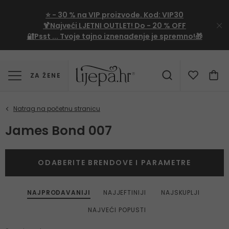
⭐
- 30 %
na VIP proizvode. Kod:
VIP30
🍹Najveći LJETNI OUTLET!
Do - 20 % OFF
🔐Psst ... Tvoje tajno iznenađenje je spremno!🎁
ZA ŽENE
James Bond 007
ODABERITE BRENDOVE I PARAMETRE
NAJPRODAVANIJI
NAJJEFTINIJI
NAJSKUPLJI
NAJVEĆI POPUSTI