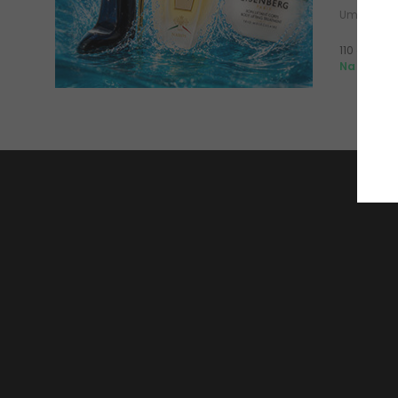
Umirujuća 
110 g
Na zalihi