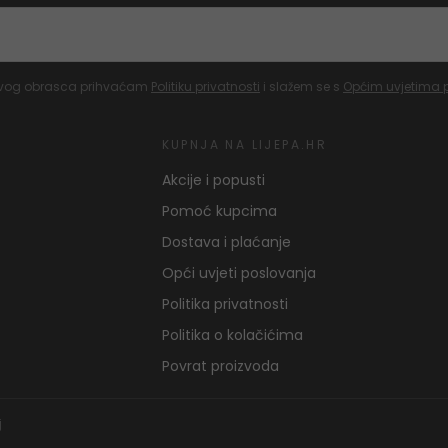
vog obrasca prihvaćam
Politiku privatnosti
i slažem se s
Općim uvjetima 
KUPNJA NA LIJEPA.HR
Akcije i popusti
Pomoć kupcima
Dostava i plaćanje
Opći uvjeti poslovanja
Politika privatnosti
Politika o kolačićima
Povrat proizvoda
j