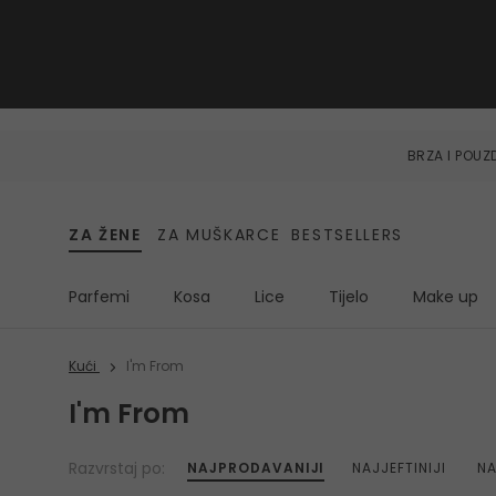
BRZA I POU
ZA ŽENE
ZA MUŠKARCE
BESTSELLERS
Parfemi
Kosa
Lice
Tijelo
Make up
Kući
I'm From
I'm From
Razvrstaj po:
NAJPRODAVANIJI
NAJJEFTINIJI
NA