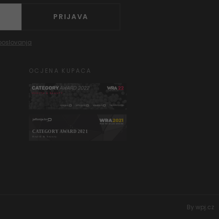
PRIJAVA
poslovanja
OCJENA KUPACA
By
wpj.cz