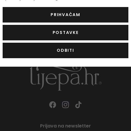
maska za osjetljivu kožu lica
PRIHVAĆAM
40,50 €
POSTAVKE
ODBITI
Prijava na newsletter