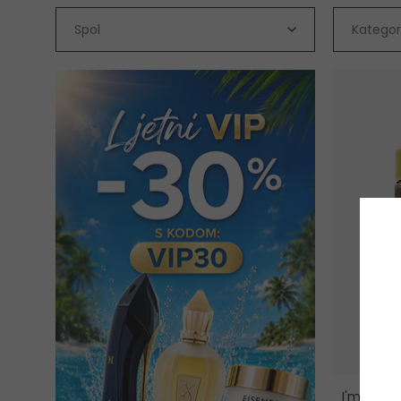
Spol
Kategor
I'm From