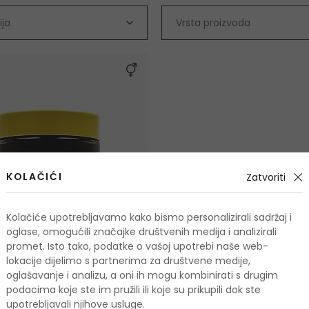
ija
Vrsta proizvoda
KOLAČIĆI
Zatvoriti
Kolačiće upotrebljavamo kako bismo personalizirali sadržaj i
oglase, omogućili značajke društvenih medija i analizirali
promet. Isto tako, podatke o vašoj upotrebi naše web-
lokacije dijelimo s partnerima za društvene medije,
oglašavanje i analizu, a oni ih mogu kombinirati s drugim
podacima koje ste im pružili ili koje su prikupili dok ste
upotrebljavali njihove usluge.
 Mugwort Mask