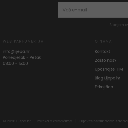
Slanjem o
WEB PARFUMERIJA
O NAMA
info@lijepa.hr
Kontakt
Ponedjeljak - Petak
Zašto nas?
08:00 - 15:00
Upoznajte TIM
Blog Lijepa.hr
E-knjižica
© 2026
Lijepa.hr
Politika o kolačićima
Prijavite neprikladan sadrža