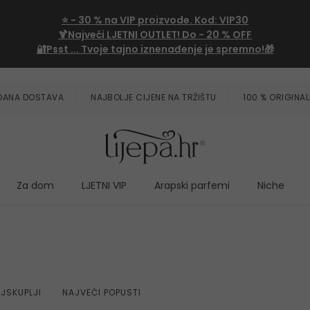
⭐
- 30 %
na VIP proizvode. Kod:
VIP30
🍹Najveći LJETNI OUTLET!
Do - 20 % OFF
🔐Psst ... Tvoje tajno iznenađenje je spremno!🎁
ZDANA DOSTAVA
NAJBOLJE CIJENE NA TRŽIŠTU
100 % ORIGINAL
Za dom
LJETNI VIP
Arapski parfemi
Niche
JSKUPLJI
NAJVEĆI POPUSTI