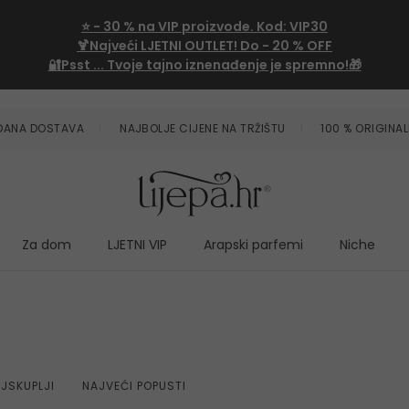
⭐
- 30 %
na VIP proizvode. Kod:
VIP30
🍹Najveći LJETNI OUTLET!
Do - 20 % OFF
🔐Psst ... Tvoje tajno iznenađenje je spremno!🎁
ZDANA DOSTAVA
NAJBOLJE CIJENE NA TRŽIŠTU
100 % ORIGINAL
Za dom
LJETNI VIP
Arapski parfemi
Niche
JSKUPLJI
NAJVEĆI POPUSTI