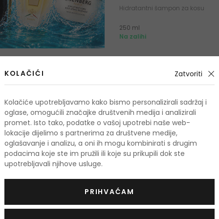
Hidratantni šampon za kosu
250 ml
Na zalihi
KOLAČIĆI
Zatvoriti
Kolačiće upotrebljavamo kako bismo personalizirali sadržaj i
oglase, omogućili značajke društvenih medija i analizirali
promet. Isto tako, podatke o vašoj upotrebi naše web-
lokacije dijelimo s partnerima za društvene medije,
oglašavanje i analizu, a oni ih mogu kombinirati s drugim
podacima koje ste im pružili ili koje su prikupili dok ste
upotrebljavali njihove usluge.
PRIHVAĆAM
-6%