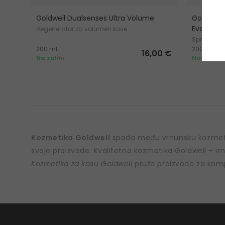
Goldwell Dualsenses Ultra Volume
Goldwell 
Everyday
Regenerator za volumen kose
Sprej za o
200 ml
200 ml
16,00 €
Na zalihi
Na zalihi
Kozmetika Goldwell
spada među vrhunsku kozmetik
svoje proizvode. Kvalitetna kozmetika Goldwell – im
Kozmetika za kosu Goldwell
pruža proizvode za kompl