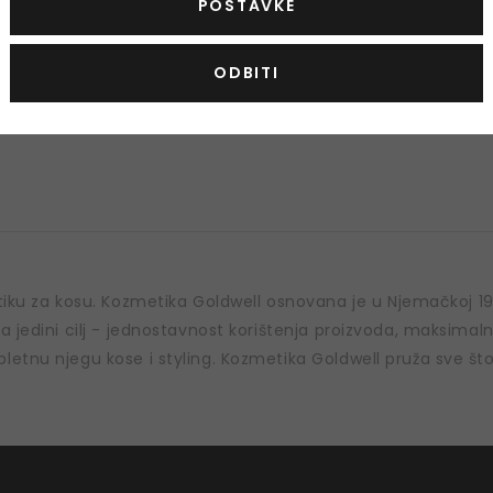
POSTAVKE
Style Sign Heat Styling
Goldwell Dualsenses Scalp Spe
 Blow-Dry Spray
Scalp Rebalance & Hydrate Fl
ODBITI
blikovanje kose
Višenamjenski sprej za kosu bez i
150 ml
15,00 €
Na zalihi
u za kosu. Kozmetika Goldwell osnovana je u Njemačkoj 194
a jedini cilj - jednostavnost korištenja proizvoda, maksimaln
etnu njegu kose i styling. Kozmetika Goldwell pruža sve što 