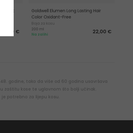
cialist
Goldwell Elumen Long Lasting Hair
uid
Color Oxidant-Free
spiranja
Boja za kosu
200 ml
16,50 €
22,00 €
Na zalihi
8. godine, tako da više od 60 godina usavršava
u zaštitu kose te uglavnom što bolji učinak.
je potrebno za lijepu kosu.