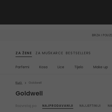
BRZA I POU
ZA ŽENE
ZA MUŠKARCE
BESTSELLERS
Parfemi
Kosa
Lice
Tijelo
Make up
Kući
Goldwell
Goldwell
Razvrstaj po:
NAJPRODAVANIJI
NAJJEFTINIJI
NA