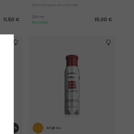
Suhi šampon za volumen
250 ml
11,50 €
15,00 €
Na zalihi
-5%
GK@ALL