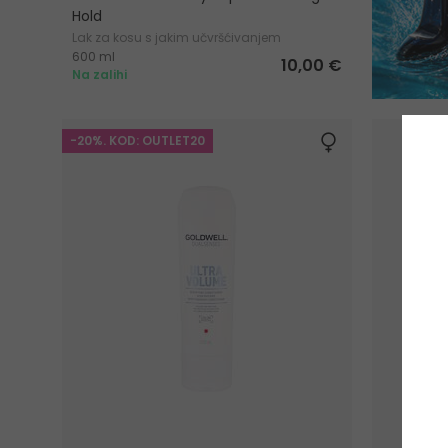
Hold
Lak za kosu s jakim učvršćivanjem
600 ml
10,00 €
Na zalihi
-20%. KOD: OUTLET20