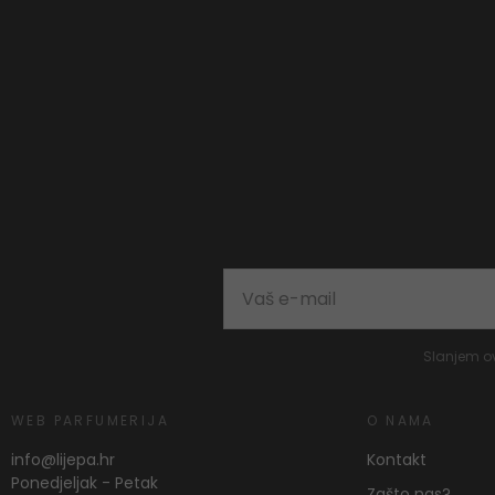
Slanjem o
WEB PARFUMERIJA
O NAMA
info@lijepa.hr
Kontakt
Ponedjeljak - Petak
Zašto nas?