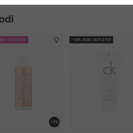
odi
KOD: OUTLET20
-10%. KOD: OUTLET10
-11%