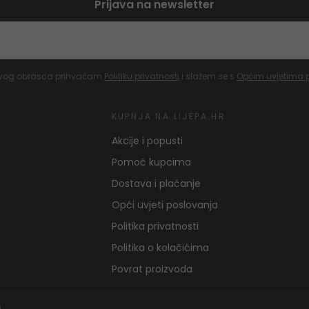
Prijava na newsletter
vog obrasca prihvaćam
Politiku privatnosti
i slažem se s
Općim uvjetima 
KUPNJA NA LIJEPA.HR
Akcije i popusti
Pomoć kupcima
Dostava i plaćanje
Opći uvjeti poslovanja
Politika privatnosti
Politika o kolačićima
Povrat proizvoda
j