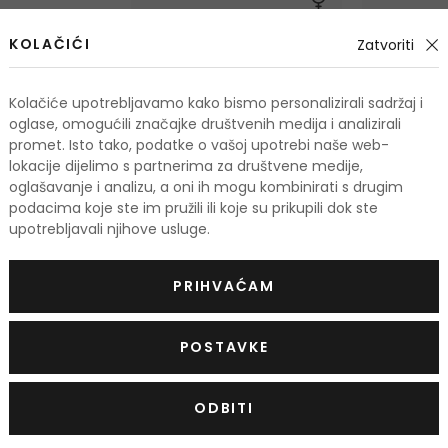
KOLAČIĆI
Zatvoriti
Kolačiće upotrebljavamo kako bismo personalizirali sadržaj i
oglase, omogućili značajke društvenih medija i analizirali
promet. Isto tako, podatke o vašoj upotrebi naše web-
lokacije dijelimo s partnerima za društvene medije,
oglašavanje i analizu, a oni ih mogu kombinirati s drugim
podacima koje ste im pružili ili koje su prikupili dok ste
upotrebljavali njihove usluge.
Paco Rabanne Olympéa
Paco Rab
PRIHVAĆAM
Parfemska voda
Dezodorans
15 ml
|
80 ml
150 ml
POSTAVKE
od 30,50 €
Na zalihi
Na zalihi
3 verzije
ODBITI