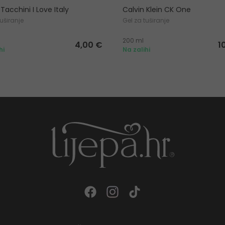
Tacchini I Love Italy
Calvin Klein CK One
tuširanje
Gel za tuširanje
200 ml
4,00 €
1
hi
Na zalihi