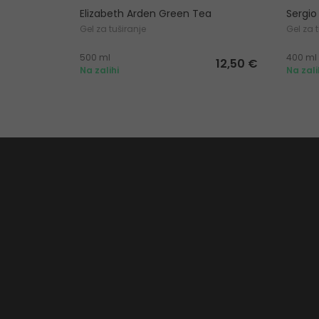
Elizabeth Arden Green Tea
Sergio 
Gel za tuširanje
Gel za 
500 ml
400 ml
12,50 €
Na zalihi
Na zali