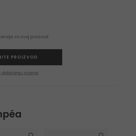
nzija za ovaj proizvod.
NITE PROIZVOD
o dobivanju ocjena
mpéa