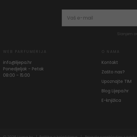
Slanjem o
WEB PARFUMERIJA
O NAMA
info@lijepa.hr
Kontakt
Ponedjeljak - Petak
Zašto nas?
08:00 - 15:00
Upoznajte TIM
Blog Lijepa.hr
E-knjižica
© 2026
Lijepa.hr
Politika o kolačićima
Prijavite neprikladan sadrža