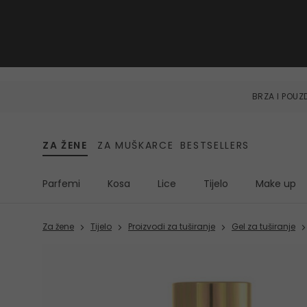
BRZA I POU
ZA ŽENE
ZA MUŠKARCE
BESTSELLERS
Parfemi
Kosa
Lice
Tijelo
Make up
Za žene
Tijelo
Proizvodi za tuširanje
Gel za tuširanje