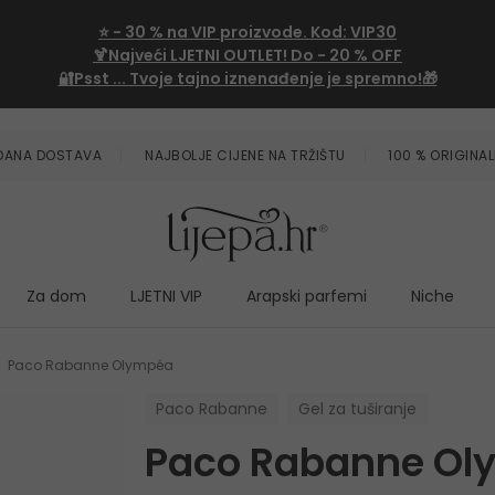
⭐
- 30 %
na VIP proizvode. Kod:
VIP30
🍹Najveći LJETNI OUTLET!
Do - 20 % OFF
🔐Psst ... Tvoje tajno iznenađenje je spremno!🎁
ZDANA DOSTAVA
NAJBOLJE CIJENE NA TRŽIŠTU
100 % ORIGINAL
Za dom
LJETNI VIP
Arapski parfemi
Niche
Paco Rabanne Olympéa
Paco Rabanne
Gel za tuširanje
Paco Rabanne Ol