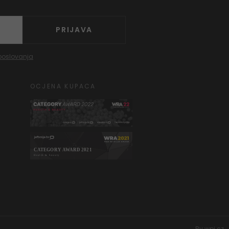
PRIJAVA
poslovanja
OCJENA KUPACA
By
wpj.cz