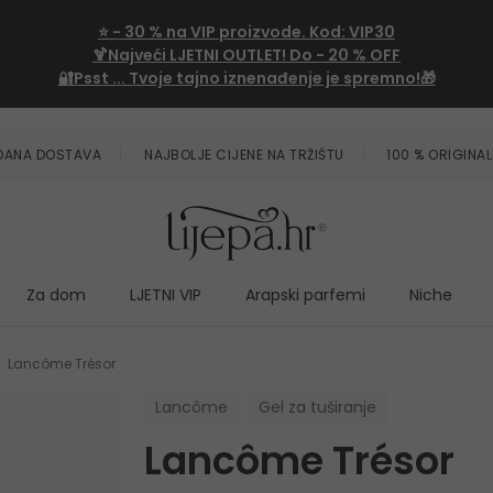
⭐
- 30 %
na VIP proizvode. Kod:
VIP30
🍹Najveći LJETNI OUTLET!
Do - 20 % OFF
🔐Psst ... Tvoje tajno iznenađenje je spremno!🎁
ZDANA DOSTAVA
NAJBOLJE CIJENE NA TRŽIŠTU
100 % ORIGINAL
Za dom
LJETNI VIP
Arapski parfemi
Niche
Lancôme Trésor
Lancôme
Gel za tuširanje
Lancôme Trésor