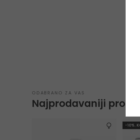
ODABRANO ZA VAS
Najprodavaniji proizv
-10%. 