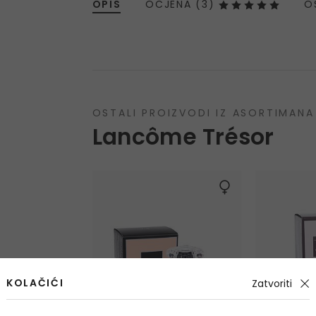
OPIS
OCJENA (3)
O
OSTALI PROIZVODI IZ ASORTIMANA
Lancôme Trésor
KOLAČIĆI
Zatvoriti