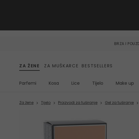
BRZA I POU
ZA ŽENE
ZA MUŠKARCE
BESTSELLERS
Parfemi
Kosa
Lice
Tijelo
Make up
Za žene
Tijelo
Proizvodi za tuširanje
Gel za tuširanje