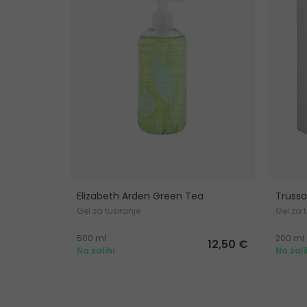
Elizabeth Arden Green Tea
Trussa
Gel za tuširanje
Gel za 
500 ml
200 ml
12,50 €
Na zalihi
Na zali