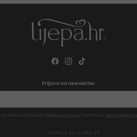
Prijava na newsletter
vog obrasca prihvaćam
Politiku privatnosti
i slažem se s
Općim uvjetima 
KUPNJA NA LIJEPA.HR