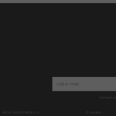
Slanjem o
WEB PARFUMERIJA
O NAMA