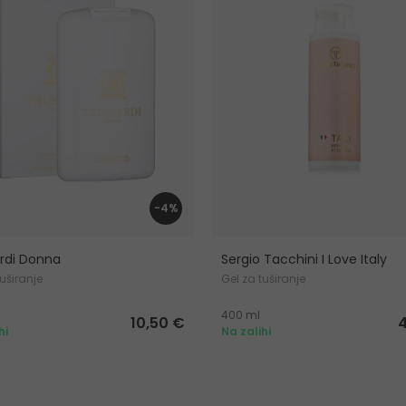
-4%
rdi Donna
Sergio Tacchini I Love Italy
tuširanje
Gel za tuširanje
400 ml
10,50 €
hi
Na zalihi