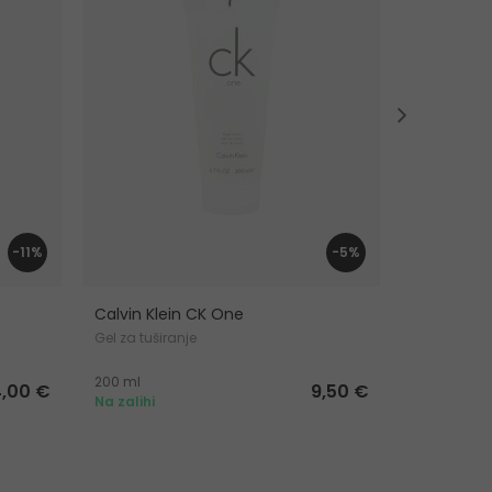
-11%
-5%
Calvin Klein CK One
Stella Mc
Gel za tuširanje
Gel za tušir
200 ml
200 ml
4,00 €
9,50 €
Na zalihi
Na zalihi