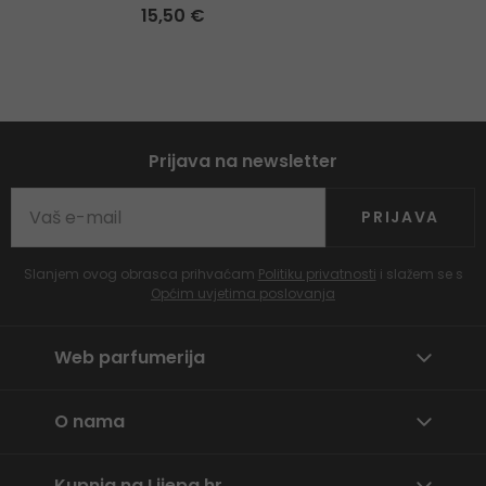
15,50 €
Prijava na newsletter
PRIJAVA
Slanjem ovog obrasca prihvaćam
Politiku privatnosti
i slažem se s
Općim uvjetima poslovanja
Web parfumerija
O nama
Kupnja na Lijepa.hr