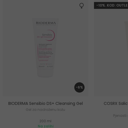
-10%. KOD: OUTLE
-6%
BIODERMA Sensibio DS+ Cleansing Gel
COSRX Salicy
Gel za nadraženu kožu
Pjenasti 
200 ml
Na zalihi