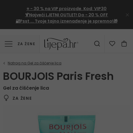
⭐
- 30 %
na VIP proizvode. Kod:
VIP30
🍹Najveći LJETNI OUTLET!
Do - 20 % OFF
🔐Psst ... Tvoje tajno iznenađenje je spremno!🎁
ZA ŽENE
BOURJOIS Paris Fresh
Gel za čišćenje lica
ZA ŽENE