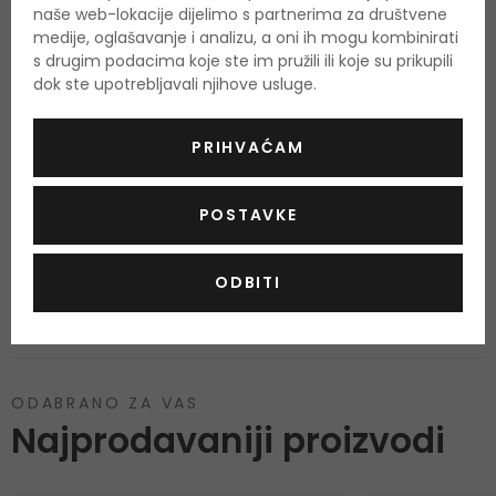
naše web-lokacije dijelimo s partnerima za društvene
medije, oglašavanje i analizu, a oni ih mogu kombinirati
s drugim podacima koje ste im pružili ili koje su prikupili
Stanje kože
Dehidrirana
,
dok ste upotrebljavali njihove usluge.
Tip kože
Za sve vrste kože
,
PRIHVAĆAM
Još nema recenzija za ovaj proizvod.
POSTAVKE
OCIJENITE PROIZVOD
ODBITI
Podaci o dobivanju ocjena
ODABRANO ZA VAS
Najprodavaniji proizvodi