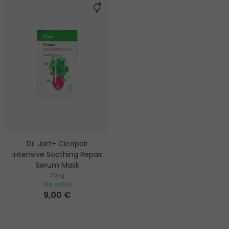
Dr. Jart+ Cicapair
Intensive Soothing Repair
Serum Mask
25 g
Umirujuća maska u
Na zalihi
maramici
9,00 €