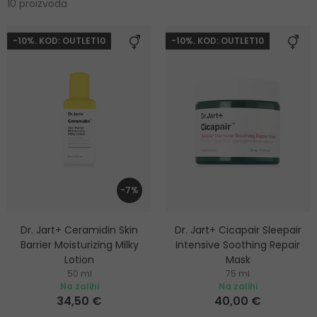
10 proizvoda
-10%. KOD: OUTLET10
-10%. KOD: OUTLET10
-7%
Dr. Jart+ Ceramidin Skin
Dr. Jart+ Cicapair Sleepair
Barrier Moisturizing Milky
Intensive Soothing Repair
Lotion
Mask
50 ml
75 ml
Hidratantna krema za lice
Noćna maska za lice za
Na zalihi
Na zalihi
intenzivno umirivanje i
34,50 €
40,00 €
obnovu kože