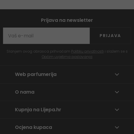
Prijava na newsletter
PRIJAVA
Slanjem ovog obrasca prihvaćam
Politiku privatnosti
i slažem se s
Općim uvjetima poslovanja
Web parfumerija
O nama
Kupnja na Lijepa.hr
Ocjena kupaca