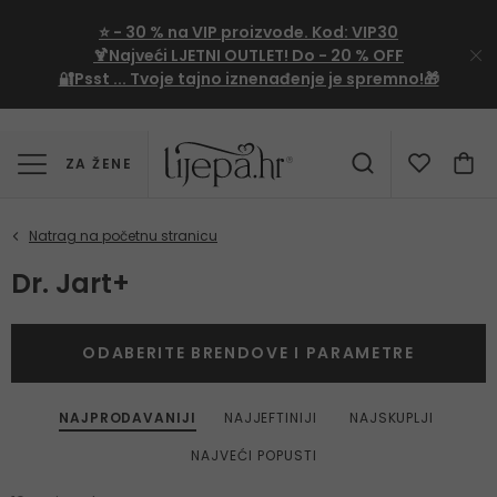
⭐
- 30 %
na VIP proizvode. Kod:
VIP30
🍹Najveći LJETNI OUTLET!
Do - 20 % OFF
🔐Psst ... Tvoje tajno iznenađenje je spremno!🎁
ZA ŽENE
Dr. Jart+
ODABERITE BRENDOVE I PARAMETRE
NAJPRODAVANIJI
NAJJEFTINIJI
NAJSKUPLJI
NAJVEĆI POPUSTI