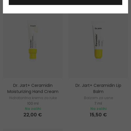
-10%. KOD: OUTLET10
Dr. Jart+ Ceramidin
Dr. Jart+ Ceramidin Lip
Moisturizing Hand Cream
Balm
Hidratantna krema za ruke
Balzam za usne
100 ml
7 ml
Na zalihi
Na zalihi
22,00 €
15,50 €