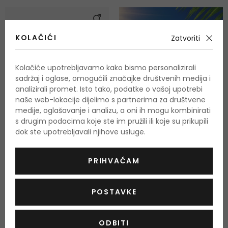
KOLAČIĆI
Zatvoriti
Kolačiće upotrebljavamo kako bismo personalizirali
sadržaj i oglase, omogućili značajke društvenih medija i
analizirali promet. Isto tako, podatke o vašoj upotrebi
naše web-lokacije dijelimo s partnerima za društvene
medije, oglašavanje i analizu, a oni ih mogu kombinirati
s drugim podacima koje ste im pružili ili koje su prikupili
dok ste upotrebljavali njihove usluge.
Dr. Jart+ Porecting
PRIHVAĆAM
Solution
Maska za čišćenje lica
28 g
POSTAVKE
Na zalihi
7,50 €
ODBITI