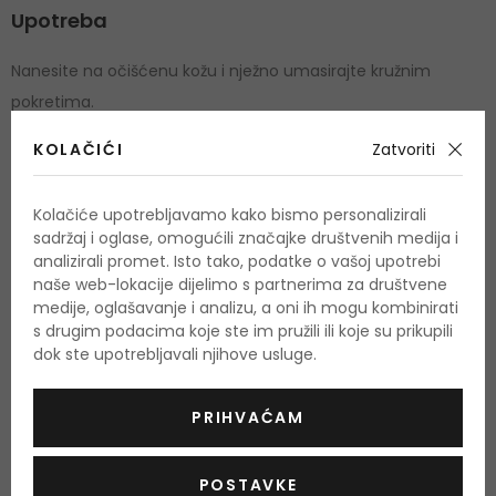
Upotreba
Nanesite na očišćenu kožu i nježno umasirajte kružnim
pokretima.
KOLAČIĆI
Zatvoriti
Količina i sastojci
Količina: 30 ml
Kolačiće upotrebljavamo kako bismo personalizirali
sadržaj i oglase, omogućili značajke društvenih medija i
Water\Aqua\Eau, Ethylhexyl Methoxycinnamate, Ethylhexyl
analizirali promet. Isto tako, podatke o vašoj upotrebi
naše web-lokacije dijelimo s partnerima za društvene
Salicylate, Dimethicone, Caprylic/Capric/Myristic/Stearic
medije, oglašavanje i analizu, a oni ih mogu kombinirati
Triglyceride, Butylene Glycol, Cyclopentasiloxane, Cetyl
s drugim podacima koje ste im pružili ili koje su prikupili
Ricinoleate, Steareth-2, Di-C12-15 Alkyl Fumarate,
dok ste upotrebljavali njihove usluge.
Polysilicone-11, Butyl Methoxydibenzoylmethane, Pentylene
Glycol, Steareth-21, Hydrogenated Lecithin, Aspalathus
PRIHVAĆAM
Linearis (Red Tea) Leaf Extract, Camellia Sinensis (White
Tea) Leaf Extract, Polygonum Cuspidatum Root Extract,
POSTAVKE