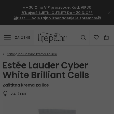
⭐
- 30 %
na VIP proizvode. Kod:
VIP30
🍹Najveći LJETNI OUTLET!
Do - 20 % OFF
🔐Psst ... Tvoje tajno iznenađenje je spremno!🎁
ZA ŽENE
Estée Lauder Cyber
White Brilliant Cells
Zaštitna krema za lice
ZA ŽENE