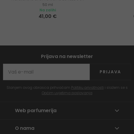
50 ml
zaštitom
Na zalihi
41,00 €
Prijava na newsletter
PRIJAVA
Slanjem ovog obrasca prihvaćam
Politiku privatnosti
i slažem se s
Općim uvjetima poslovanja
Web parfumerija
O nama