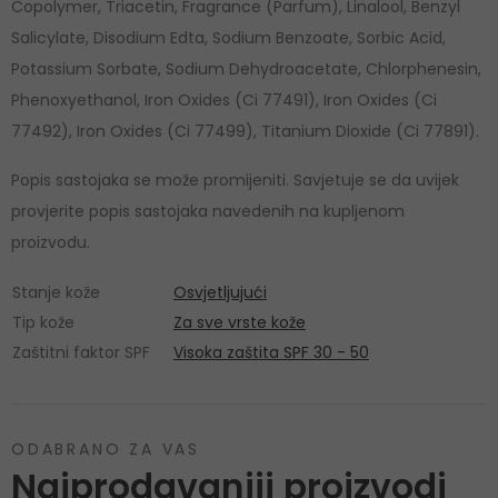
Copolymer, Triacetin, Fragrance (Parfum), Linalool, Benzyl
Salicylate, Disodium Edta, Sodium Benzoate, Sorbic Acid,
Potassium Sorbate, Sodium Dehydroacetate, Chlorphenesin,
Phenoxyethanol, Iron Oxides (Ci 77491), Iron Oxides (Ci
77492), Iron Oxides (Ci 77499), Titanium Dioxide (Ci 77891).
Popis sastojaka se može promijeniti. Savjetuje se da uvijek
provjerite popis sastojaka navedenih na kupljenom
proizvodu.
Stanje kože
Osvjetljujući
Tip kože
Za sve vrste kože
Zaštitni faktor SPF
Visoka zaštita SPF 30 - 50
ODABRANO ZA VAS
Najprodavaniji proizvodi