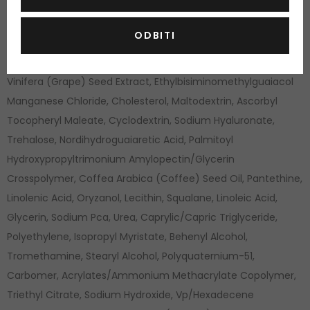
Triticum Vulgare (Wheat) Germ Extract, Betula Alba (Birch)
Bark Extract, Laminaria Ochroleuca Extract, Hordeum Vulgare
ODBITI
(Barley) Extract\Extrait D'Orge, Saccharomyces Lysate
Extract, Rosmarinus Officinalis (Rosemary) Leaf Extract, Vitis
Vinifera (Grape) Seed Extract, Ethylbisiminomethylguaiacol
Manganese Chloride, Cholesterol, Maltodextrin, Ascorbyl
Tocopheryl Maleate, Cyclodextrin, Sodium Hyaluronate,
Trehalose, Nordihydroguaiaretic Acid, Palmitoyl
Hydroxypropyltrimonium Amylopectin/Glycerin
Crosspolymer, Coffea Arabica (Coffee) Seed Oil, Pantethine,
Linolenic Acid, Oryzanol, Lecithin, Squalane, Linoleic Acid,
Glycerin, Sodium Pca, Urea, Caprylic/Capric Triglyceride,
Polyethylene, Isopropyl Myristate, Behenyl Alcohol,
Tromethamine, Stearyl Alcohol, Polyquaternium-51,
Carbomer, Acrylates/Ammonium Methacrylate Copolymer,
Triethyl Citrate, Sodium Hydroxide, Vp/Hexadecene