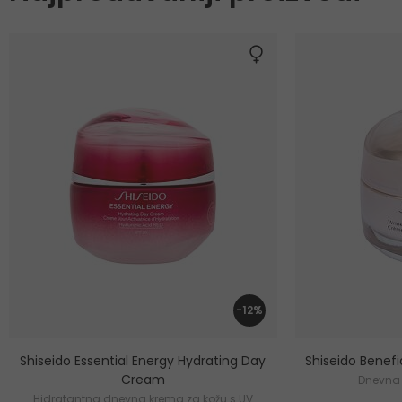
-12%
Shiseido Essential Energy Hydrating Day
Shiseido Benef
Cream
Dnevna 
Hidratantna dnevna krema za kožu s UV