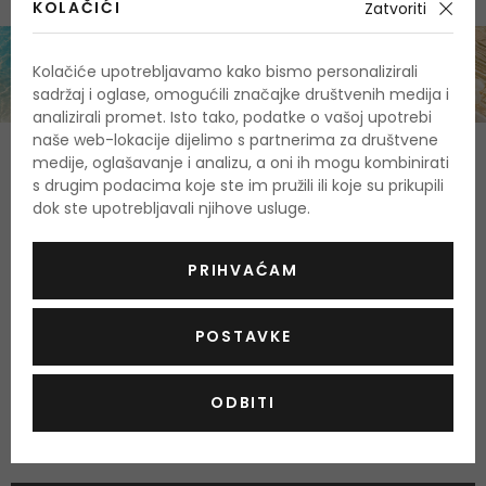
KOLAČIĆI
Zatvoriti
Kolačiće upotrebljavamo kako bismo personalizirali
sadržaj i oglase, omogućili značajke društvenih medija i
analizirali promet. Isto tako, podatke o vašoj upotrebi
naše web-lokacije dijelimo s partnerima za društvene
O proizvodu
medije, oglašavanje i analizu, a oni ih mogu kombinirati
s drugim podacima koje ste im pružili ili koje su prikupili
OPIS
OCJENA
dok ste upotrebljavali njihove usluge.
PRIHVAĆAM
Stanje kože
Dehidrirana
,
Osvjetljujući
Tip kože
Za sve vrste kože
POSTAVKE
Vegan
DA
ODBITI
Još nema recenzija za ovaj proizvod.
Budite prvi.