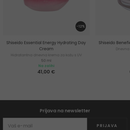
-12%
Shiseido Essential Energy Hydrating Day
Shiseido Benef
Cream
Dnevna 
Hidratantna dnevna krema za kožu s UV
50 ml
zaštitom
Na zalihi
41,00 €
Prijava na newsletter
PRIJAVA