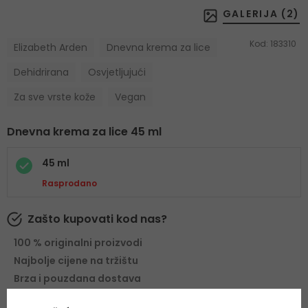
GALERIJA (
2
)
Kod:
183310
Elizabeth Arden
Dnevna krema za lice
Dehidrirana
Osvjetljujući
Za sve vrste kože
Vegan
Dnevna krema za lice 45 ml
45 ml
Rasprodano
Zašto kupovati kod nas?
100 % originalni proizvodi
Najbolje cijene na tržištu
Brza i pouzdana dostava