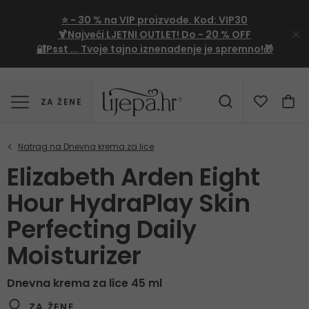
⭐
- 30 %
na VIP proizvode. Kod:
VIP30
🍹Najveći LJETNI OUTLET!
Do - 20 % OFF
🔐Psst ... Tvoje tajno iznenađenje je spremno!🎁
ZA ŽENE
Elizabeth Arden Eight
Hour HydraPlay Skin
Perfecting Daily
Moisturizer
Dnevna krema za lice 45 ml
ZA ŽENE