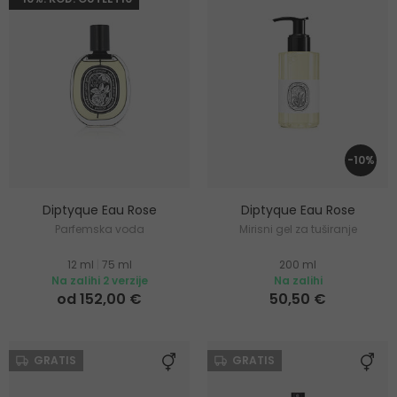
-10%
Diptyque Eau Rose
Diptyque Eau Rose
Parfemska voda
Mirisni gel za tuširanje
12 ml
|
75 ml
200 ml
Na zalihi 2 verzije
Na zalihi
od 152,00 €
50,50 €
GRATIS
GRATIS