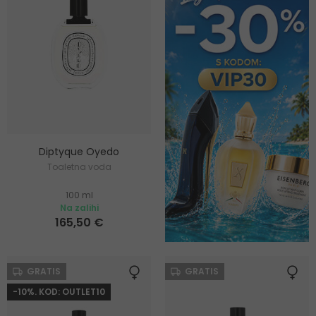
Diptyque Oyedo
Toaletna voda
100 ml
Na zalihi
165,50 €
GRATIS
GRATIS
-10%. KOD: OUTLET10