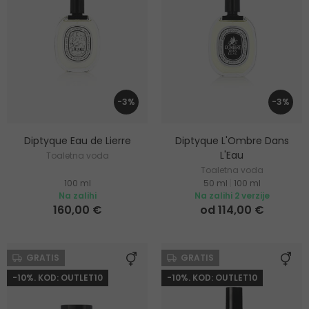
-3%
-3%
Diptyque Eau de Lierre
Diptyque L'Ombre Dans
L'Eau
Toaletna voda
Toaletna voda
100 ml
50 ml
|
100 ml
Na zalihi
Na zalihi 2 verzije
160,00 €
od 114,00 €
GRATIS
GRATIS
-10%. KOD: OUTLET10
-10%. KOD: OUTLET10