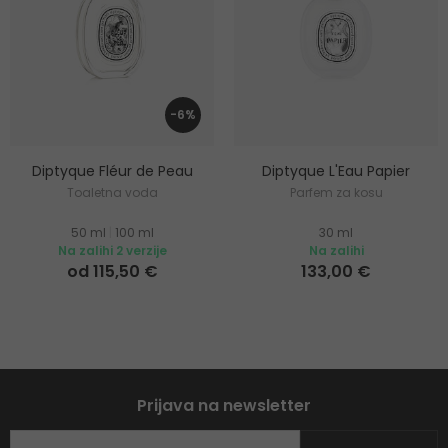
-6%
Diptyque Fléur de Peau
Diptyque L'Eau Papier
Toaletna voda
Parfem za kosu
50 ml
|
100 ml
30 ml
Na zalihi 2 verzije
Na zalihi
od 115,50 €
133,00 €
Prijava na newsletter