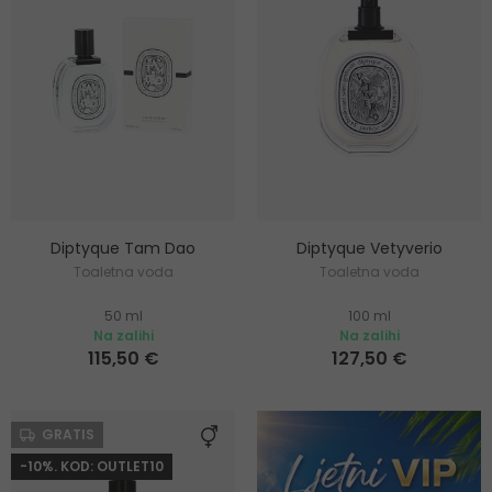
Diptyque Tam Dao
Diptyque Vetyverio
Toaletna voda
Toaletna voda
50 ml
100 ml
Na zalihi
Na zalihi
115,50 €
127,50 €
GRATIS
-10%. KOD: OUTLET10