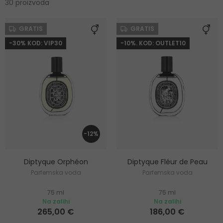
30 proizvoda
GRATIS
GRATIS
-30% KOD: VIP30
-10%. KOD: OUTLET10
-12%
Diptyque Orphéon
Diptyque Fléur de Peau
Parfemska voda
Parfemska voda
75 ml
75 ml
Na zalihi
Na zalihi
265,00 €
186,00 €