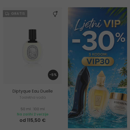
GRATIS
-5%
Diptyque Eau Duelle
Toaletna voda
50 ml
|
100 ml
Na zalihi 2 verzije
od 115,50 €