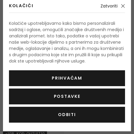
-10%. KOD: OUTLET10
KOLAČIĆI
Zatvoriti
Kolačiće upotrebljavamo kako bismo personalizirali
sadržaj i oglase, omogućili značajke društvenih medija i
analizirali promet. Isto tako, podatke o vašoj upotrebi
naše web-lokacije dijelimo s partnerima za društvene
medije, oglašavanje i analizu, a oni ih mogu kombinirati
s drugim podacima koje ste im pružili ili koje su prikupili
dok ste upotrebljavali njihove usluge.
Diptyque Ofresia
Diptyque Eau Rose
PRIHVAĆAM
Toaletna voda
Toaletna voda
100 ml
50 ml
POSTAVKE
Na zalihi
Na zalihi
157,00 €
115,50 €
ODBITI
GRATIS
-10%. KOD: OUTLET10