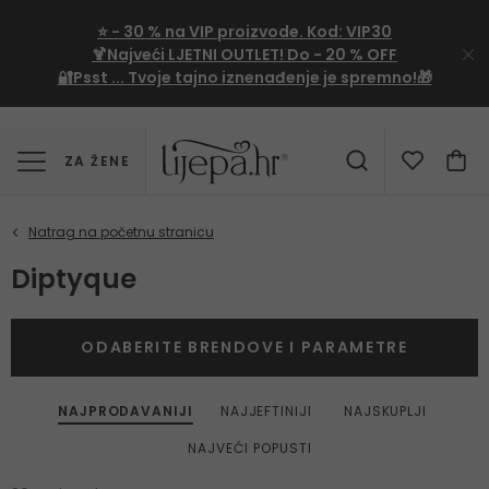
⭐
- 30 %
na VIP proizvode. Kod:
VIP30
🍹Najveći LJETNI OUTLET!
Do - 20 % OFF
🔐Psst ... Tvoje tajno iznenađenje je spremno!🎁
ZA ŽENE
Diptyque
ODABERITE BRENDOVE I PARAMETRE
NAJPRODAVANIJI
NAJJEFTINIJI
NAJSKUPLJI
NAJVEĆI POPUSTI