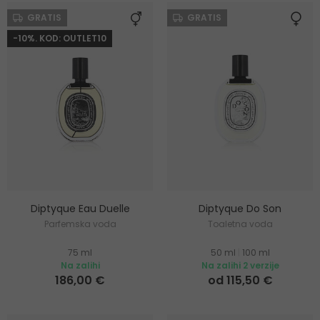
GRATIS
GRATIS
-10%. KOD: OUTLET10
Diptyque Eau Duelle
Diptyque Do Son
Parfemska voda
Toaletna voda
75 ml
50 ml
|
100 ml
Na zalihi
Na zalihi 2 verzije
186,00 €
od 115,50 €