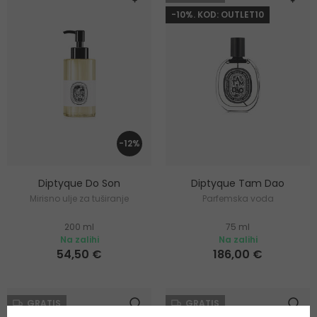
-10%. KOD: OUTLET10
-12%
Diptyque Do Son
Diptyque Tam Dao
Mirisno ulje za tuširanje
Parfemska voda
200 ml
75 ml
Na zalihi
Na zalihi
54,50 €
186,00 €
GRATIS
GRATIS