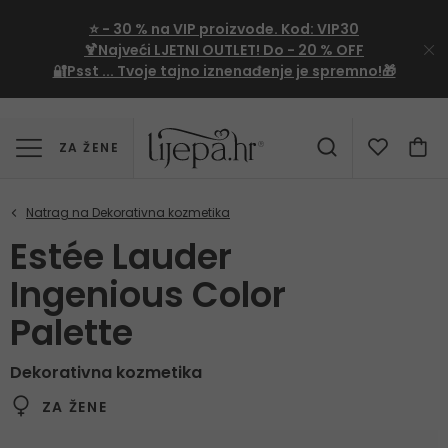
⭐
- 30 %
na VIP proizvode. Kod:
VIP30
🍹Najveći LJETNI OUTLET!
Do - 20 % OFF
🔐Psst ... Tvoje tajno iznenađenje je spremno!🎁
ZA ŽENE
Estée Lauder
Ingenious Color
Palette
Dekorativna kozmetika
ZA ŽENE