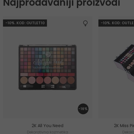
Najprodavaniji proizvodi
-10%. KOD: OUTLET10
-10%. KOD: OUTLE
-16%
2K All You Need
2K Miss Pi
Dekorativna kozmetika
Dekor