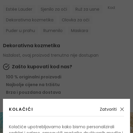
Kod:
Estée Lauder
Sjenilo za oči
Ruž za usne
Dekorativna kozmetika
Olovka za oči
Puder u prahu
Rumenilo
Maskara
Dekorativna kozmetika
Nažalost, ovaj proizvod trenutno nije dostupan
Zašto kupovati kod nas?
100 % originalni proizvodi
Najbolje cijene na tržištu
Brza i pouzdana dostava
KOLAČIĆI
Zatvoriti
Kolačiće upotrebljavamo kako bismo personalizirali
sadržaj i oglase, omogućili značajke društvenih medija i