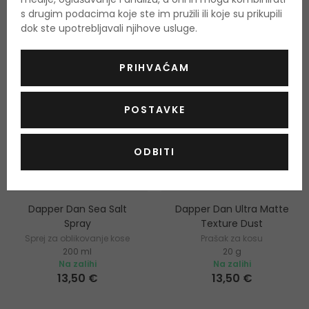
s drugim podacima koje ste im pružili ili koje su prikupili
dok ste upotrebljavali njihove usluge.
PRIHVAĆAM
POSTAVKE
ODBITI
-6%
Dapper Dan Sea Salt
Dapper Dan Ultra Matte
Spray
Texture Dust
Sprej za oblikovanje kose
Prašak za kosu
200 ml
20 g
Na zalihi
Na zalihi
13,50 €
13,50 €