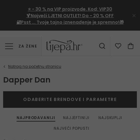
⭐
- 30 %
na VIP proizvode. Kod:
VIP30
🍹Najveći LJETNI OUTLET!
Do - 20 % OFF
🔐Psst ... Tvoje tajno iznenađenje je spremno!🎁
ZA ŽENE
Dapper Dan
ODABERITE BRENDOVE I PARAMETRE
NAJPRODAVANIJI
NAJJEFTINIJI
NAJSKUPLJI
NAJVEĆI POPUSTI