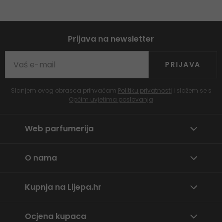
Prijava na newsletter
PRIJAVA
Slanjem ovog obrasca prihvaćam
Politiku privatnosti
i slažem se s
Općim uvjetima poslovanja
Web parfumerija
O nama
Kupnja na Lijepa.hr
Ocjena kupaca