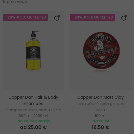
8 proizvoda
-20%. KOD: OUTLET20
-20%. KOD: OUTLET20
Dapper Dan Hair & Body
Dapper Dan Matt Clay
Shampoo
Jaka učvršćujuća glina za
Šampon za kosu, bradu i tijelo
kosu
300 ml
|
1000 ml
100 ml
Na zalihi 2 verzije
Na zalihi
od 25,00 €
16,50 €