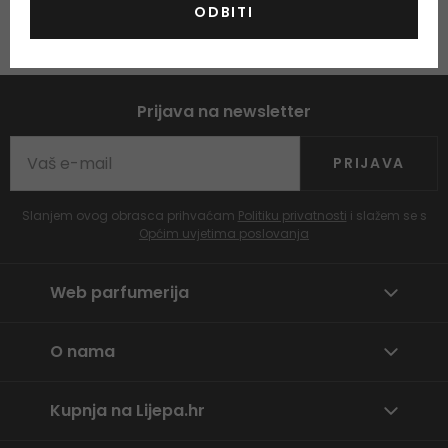
ODBITI
Prijava na newsletter
PRIJAVA
Slanjem ovog obrasca prihvaćam
Politiku privatnosti
i slažem se s
Općim uvjetima poslovanja
Web parfumerija
O nama
Kupnja na Lijepa.hr