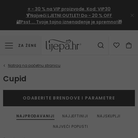
⭐
- 30 %
na VIP proizvode. Kod:
VIP30
🍹Najveći LJETNI OUTLET!
Do - 20 % OFF
🔐Psst ... Tvoje tajno iznenađenje je spremno!🎁
ZA ŽENE
Cupid
ODABERITE BRENDOVE I PARAMETRE
NAJPRODAVANIJI
NAJJEFTINIJI
NAJSKUPLJI
NAJVEĆI POPUSTI