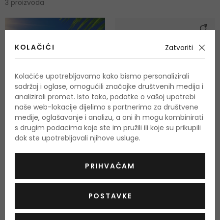
3 proizvoda
KOLAČIĆI
Zatvoriti
Kolačiće upotrebljavamo kako bismo personalizirali
sadržaj i oglase, omogućili značajke društvenih medija i
analizirali promet. Isto tako, podatke o vašoj upotrebi
naše web-lokacije dijelimo s partnerima za društvene
medije, oglašavanje i analizu, a oni ih mogu kombinirati
s drugim podacima koje ste im pružili ili koje su prikupili
dok ste upotrebljavali njihove usluge.
Cupid N°8
PRIHVAĆAM
Parfemska voda
50 ml
POSTAVKE
Na zalihi
86,00 €