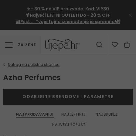
⭐
- 30 %
na VIP proizvode. Kod:
VIP30
🍹Najveći LJETNI OUTLET!
Do - 20 % OFF
🔐Psst ... Tvoje tajno iznenađenje je spremno!🎁
ZA ŽENE
Azha Perfumes
ODABERITE BRENDOVE I PARAMETRE
NAJPRODAVANIJI
NAJJEFTINIJI
NAJSKUPLJI
NAJVEĆI POPUSTI