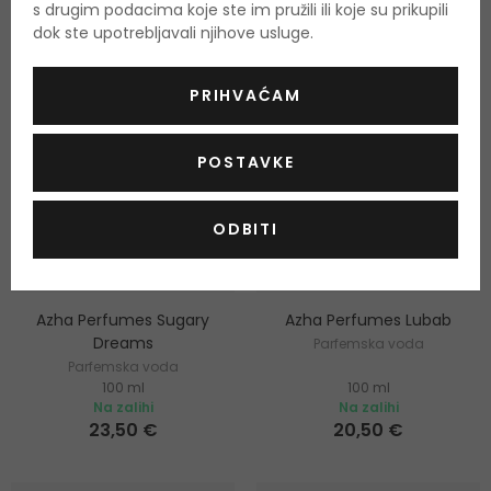
s drugim podacima koje ste im pružili ili koje su prikupili
dok ste upotrebljavali njihove usluge.
PRIHVAĆAM
POSTAVKE
ODBITI
Azha Perfumes Sugary
Azha Perfumes Lubab
Dreams
Parfemska voda
Parfemska voda
100 ml
100 ml
Na zalihi
Na zalihi
23,50 €
20,50 €