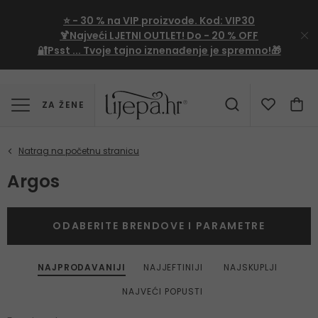
⭐
- 30 %
na VIP proizvode. Kod:
VIP30
🍹Najveći LJETNI OUTLET!
Do - 20 % OFF
🔐Psst ... Tvoje tajno iznenađenje je spremno!🎁
ZA ŽENE
Argos
ODABERITE BRENDOVE I PARAMETRE
NAJPRODAVANIJI
NAJJEFTINIJI
NAJSKUPLJI
NAJVEĆI POPUSTI