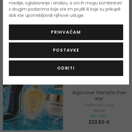
medije, oglašavanje i analizu, a oni ih mogu kombinirati
s drugim podacima koje ste im pružili ili koje su prikupili
GRATIS
dok ste upotrebljavali njihove usluge.
-10%. KOD: OUTLET10
PRIHVAĆAM
POSTAVKE
ODBITI
Argos Love Triumphs Over
War
Parfemska voda
100 ml
Na zalihi
223,50 €