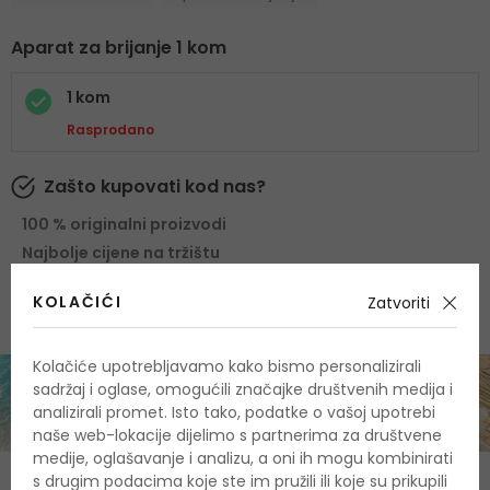
Aparat za brijanje 1 kom
1 kom
Rasprodano
Zašto kupovati kod nas?
100 % originalni proizvodi
Najbolje cijene na tržištu
Brza i pouzdana dostava
KOLAČIĆI
Zatvoriti
Kolačiće upotrebljavamo kako bismo personalizirali
sadržaj i oglase, omogućili značajke društvenih medija i
analizirali promet. Isto tako, podatke o vašoj upotrebi
naše web-lokacije dijelimo s partnerima za društvene
medije, oglašavanje i analizu, a oni ih mogu kombinirati
s drugim podacima koje ste im pružili ili koje su prikupili