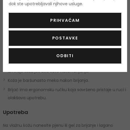
O proizvodu
dok ste upotrebljavali njihove usluge.
OPIS
OCJENA
PRIHVAĆAM
Wilkinson Sword Hydro Silk
ženski brijač, zahvaljujući glavi s
pet noža, pruža nježno i potpuno brijanje bez iritacije kože.
POSTAVKE
Zašto preporučamo Wilkinson Sword Hydro Silk?
ODBITI
Hydra Renew trakice noža sadrže serum, koji hidratizira i
umiruje kožu još dva sata nakon brijanja.
Koža je baršunasto meka nakon brijanja.
Brijač ima ergonomsku ručku koja savršeno pristaje u ruci i
olakšava upotrebu.
Upotreba
Na vlažnu kožu nanesite pjenu ili gel za brijanje i lagano