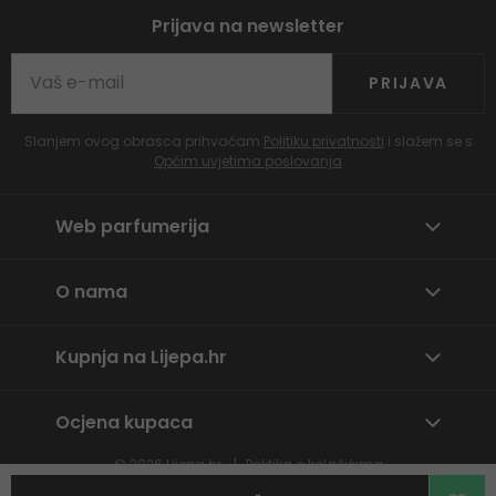
Prijava na newsletter
PRIJAVA
Slanjem ovog obrasca prihvaćam
Politiku privatnosti
i slažem se s
Općim uvjetima poslovanja
Web parfumerija
O nama
Kupnja na Lijepa.hr
Ocjena kupaca
© 2026
Lijepa.hr
Politika o kolačićima
Prijavite neprikladan sadržaj