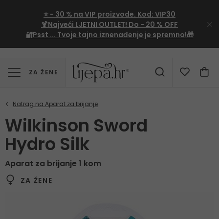
⭐
- 30 %
na VIP proizvode. Kod:
VIP30
🍹Najveći LJETNI OUTLET!
Do - 20 % OFF
🔐Psst ... Tvoje tajno iznenađenje je spremno!🎁
ZA ŽENE
Wilkinson Sword
Hydro Silk
Aparat za brijanje 1 kom
ZA ŽENE