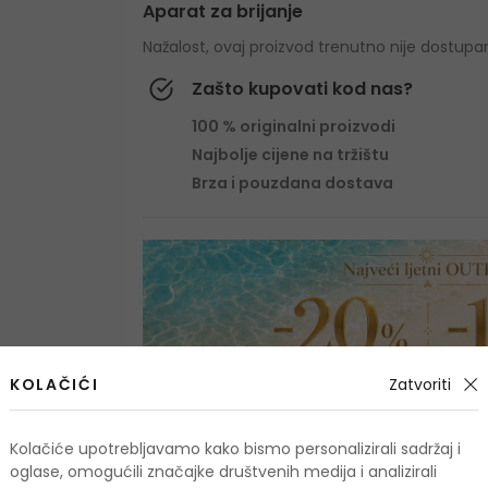
Aparat za brijanje
Nažalost, ovaj proizvod trenutno nije dostupa
Zašto kupovati kod nas?
100 % originalni proizvodi
Najbolje cijene na tržištu
Brza i pouzdana dostava
KOLAČIĆI
Zatvoriti
O proizvodu
Kolačiće upotrebljavamo kako bismo personalizirali sadržaj i
oglase, omogućili značajke društvenih medija i analizirali
OPIS
OCJENA
OSTALE INFORMA