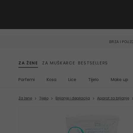
BRZA I POU
ZA ŽENE
ZA MUŠKARCE
BESTSELLERS
Parfemi
Kosa
Lice
Tijelo
Make up
Za žene
Tijelo
Brijanje i depilacija
Aparat za brijanje