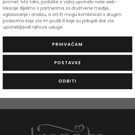
promet. Isto tako, podatke o vašoj upotrebi naše web-
lokacije dijelimo s partnerima za društvene medije,
oglašavanje i analizu, a oni ih mogu kombinirati s drugim
podacima koje ste im pružili ili koje su prikupili dok ste
upotrebljavali njihove usluge.
Još nema rece
PRIHVAĆAM
OCIJE
POSTAVKE
Podaci 
ODBITI