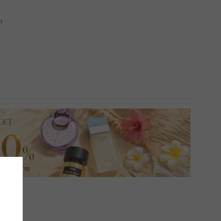
n
CIJE