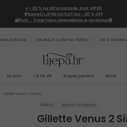
⭐
- 30 %
na VIP proizvode. Kod:
VIP30
🍹Najveći LJETNI OUTLET!
Do - 20 % OFF
🔐Psst ... Tvoje tajno iznenađenje je spremno!🎁
ZDANA DOSTAVA
NAJBOLJE CIJENE NA TRŽIŠTU
100 % ORIGINAL
Za dom
LJETNI VIP
Arapski parfemi
Niche
Gillette Venus 2 Simply
Gillette
Aparat za brijanje
Gillette Venus 2 S