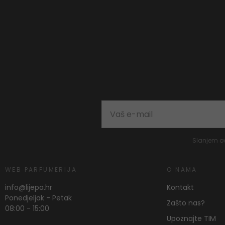
Slanjem o
WEB PARFUMERIJA
O NAMA
info@lijepa.hr
Kontakt
Ponedjeljak - Petak
Zašto nas?
08:00 - 15:00
Upoznajte TIM