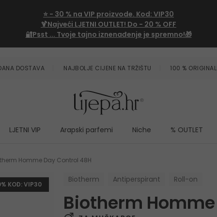
⭐
- 30 %
na VIP proizvode. Kod:
VIP30
🍹Najveći LJETNI OUTLET!
Do - 20 % OFF
🔐Psst ... Tvoje tajno iznenađenje je spremno!🎁
ZDANA DOSTAVA
NAJBOLJE CIJENE NA TRŽIŠTU
100 % ORIGINAL
LJETNI VIP
Arapski parfemi
Niche
% OUTLET
otherm Homme Day Control 48H
Biotherm
Antiperspirant
Roll-on
0% KOD: VIP30
Biotherm Homme 