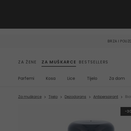
BRZA I POU
ZA ŽENE
ZA MUŠKARCE
BESTSELLERS
Parfemi
Kosa
Lice
Tijelo
Za dom
Za muškarce
Tijelo
Dezodorans
Antiperspirant
Bi
-3