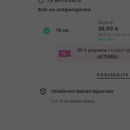
ZA MUŠKARCE
Roll-on antiperspirant
30,23 €
26,00 €
75 ml
34,67 € / 100 ml,
Na zalihi
30 % popusta
s kodom
V
AKTIVIRAJ
POGLEDAJTE 
Očekivani datum isporuke
GLS
4-6 radnih dana