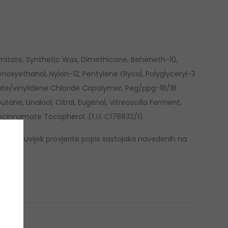
mitate, Synthetic Wax, Dimethicone, Beheneth-10,
oxyethanol, Nylon-12, Pentylene Glycol, Polyglyceryl-3
late/vinylidene Chloride Copolymer, Peg/ppg-18/18
tane, Linalool, Citral, Eugenol, Vitreoscilla Ferment,
cinnamate Tocopherol. (f.i.l. C178832/1).
e se da uvijek provjerite popis sastojaka navedenih na