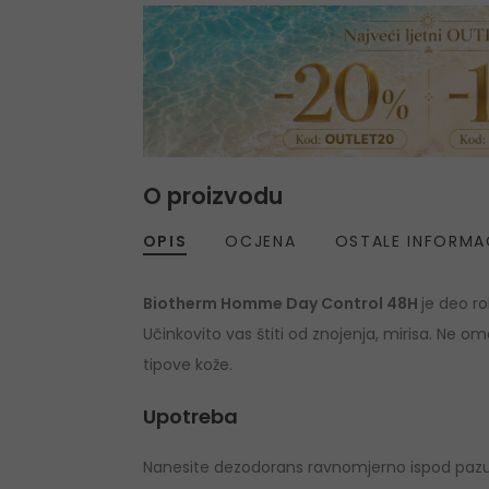
O proizvodu
OPIS
OCJENA
OSTALE INFORMA
Biotherm Homme Day Control 48H
je deo ro
Učinkovito vas štiti od znojenja, mirisa. Ne o
tipove kože.
Upotreba
Nanesite dezodorans ravnomjerno ispod pazuha