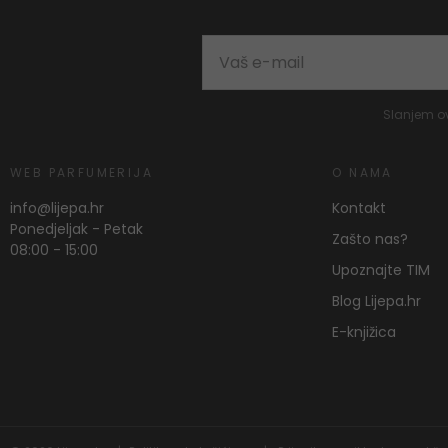
Slanjem o
WEB PARFUMERIJA
O NAMA
info@lijepa.hr
Kontakt
Ponedjeljak - Petak
Zašto nas?
08:00 - 15:00
Upoznajte TIM
Blog Lijepa.hr
E-knjižica