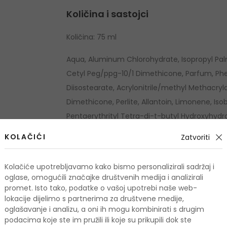
Količina i sastojci
Količina: 75 ml
Aqua, Aluminum Chlorohydrate, Isopropyl Pal
Cetyl Peg/ppg-10/1 Dimethicone, Parfum, Phen
Diisostearate, Acrylonitrile/methyl Methacry
Dimethicone, Perlite, Allantoin, Limonene, Isobu
Pentaerythrityl Tetra-di-t-butyl Hydroxyhydro
KOLAČIĆI
Zatvoriti
Popis sastojaka se može promijeniti. Savjetuj
kupljenom proizvodu.
Kolačiće upotrebljavamo kako bismo personalizirali sadržaj i
Tip proizvoda
Roll-on
oglase, omogućili značajke društvenih medija i analizirali
promet. Isto tako, podatke o vašoj upotrebi naše web-
lokacije dijelimo s partnerima za društvene medije,
oglašavanje i analizu, a oni ih mogu kombinirati s drugim
podacima koje ste im pružili ili koje su prikupili dok ste