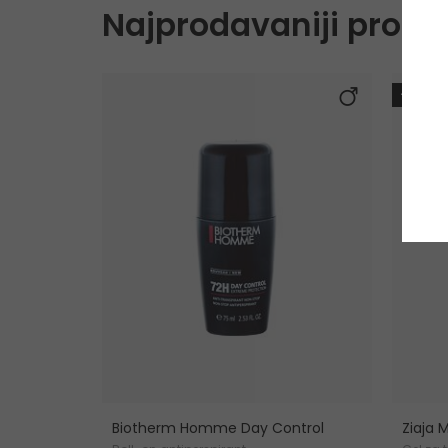
Najprodavaniji proizv
-10%. 
Biotherm Homme Day Control
Ziaja 