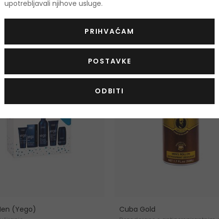
upotrebljavali njihove usluge.
odi
PRIHVAĆAM
KOD: OUTLET10
-20%. KOD: OUTLET20
POSTAVKE
ODBITI
Men (Yego)
Cuba Gold