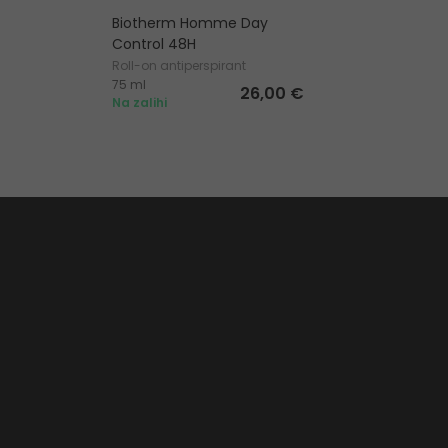
Biotherm Homme Day
Control 48H
Roll-on antiperspirant
75 ml
26,00 €
Na zalihi