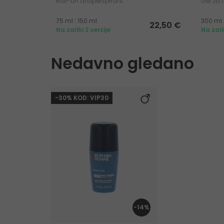
Roll-on antiperspirant
Gel za 
75 ml
|
150 ml
300 ml
22,50 €
Na zalihi 2 verzije
Na zali
Nedavno gledano
-30% KOD: VIP30
-14%