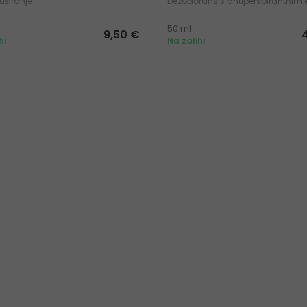
tuširanje
Dezodorans s antiperspirantnim 
50 ml
9,50 €
hi
Na zalihi