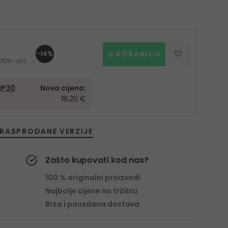
U KOŠARICU
-14%
 s PDV-om
IP30
Nova cijena:
18,20 €
RASPRODANE VERZIJE
Zašto kupovati kod nas?
100 % originalni proizvodi
Najbolje cijene na tržištu
Brza i pouzdana dostava