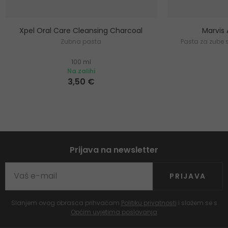
Xpel Oral Care Cleansing Charcoal
Marvis 
Zubna pasta
Pasta za zube 
100 ml
Na zalihi
3,50 €
Prijava na newsletter
PRIJAVA
Slanjem ovog obrasca prihvaćam
Politiku privatnosti
i slažem se s
Općim uvjetima poslovanja