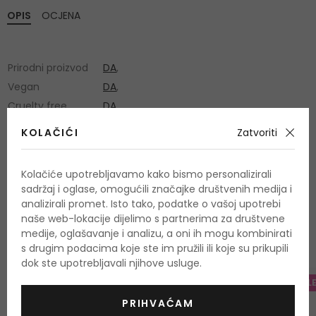
OPIS
OCJENA
Prirodni proizvod
DA
,
Vegan
DA
,
Cruelty free
DA
,
KOLAČIĆI
Zatvoriti
Kolačiće upotrebljavamo kako bismo personalizirali
sadržaj i oglase, omogućili značajke društvenih medija i
analizirali promet. Isto tako, podatke o vašoj upotrebi
OSTALI PROIZVODI IZ ASORTIMANA
naše web-lokacije dijelimo s partnerima za društvene
Ecodenta Toothpaste
medije, oglašavanje i analizu, a oni ih mogu kombinirati
s drugim podacima koje ste im pružili ili koje su prikupili
dok ste upotrebljavali njihove usluge.
-10%. KOD: OUTLET10
-20%. KOD: OUTL
PRIHVAĆAM