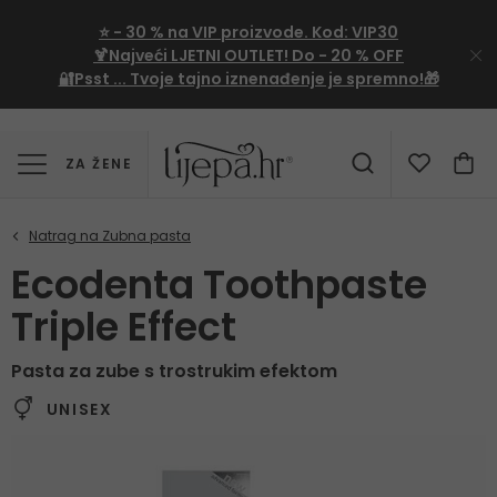
⭐
- 30 %
na VIP proizvode. Kod:
VIP30
🍹Najveći LJETNI OUTLET!
Do - 20 % OFF
🔐Psst ... Tvoje tajno iznenađenje je spremno!🎁
ZA ŽENE
Ecodenta Toothpaste
Triple Effect
Pasta za zube s trostrukim efektom
UNISEX