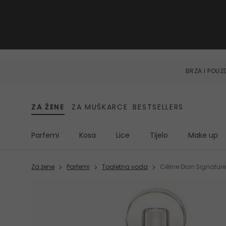
BRZA I POU
ZA ŽENE
ZA MUŠKARCE
BESTSELLERS
Parfemi
Kosa
Lice
Tijelo
Make up
Za žene
Parfemi
Toaletna voda
Céline Dion Signature