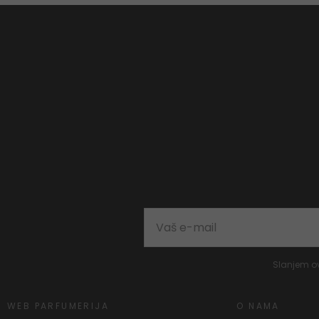
Slanjem o
WEB PARFUMERIJA
O NAMA