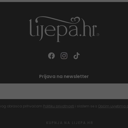
Prijava na newsletter
vog obrasca prihvaćam
Politiku privatnosti
i slažem se s
Općim uvjetima 
KUPNJA NA LIJEPA.HR