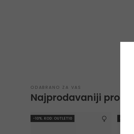
ODABRANO ZA VAS
Najprodavaniji proizv
-10%. KOD: OUTLET10
-10%. 