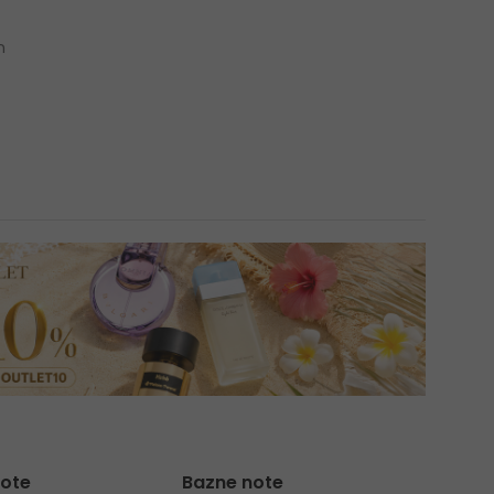
n
note
Bazne note