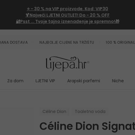
⭐
- 30 %
na VIP proizvode. Kod:
VIP30
🍹Najveći LJETNI OUTLET!
Do - 20 % OFF
🔐Psst ... Tvoje tajno iznenađenje je spremno!🎁
ZDANA DOSTAVA
NAJBOLJE CIJENE NA TRŽIŠTU
100 % ORIGINAL
Za dom
LJETNI VIP
Arapski parfemi
Niche
Céline Dion
Toaletna voda
Céline Dion Signa