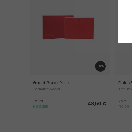
-6%
Gucci Gucci Rush
Dolce
Toaletna voda
Toalet
75 ml
25 ml
|
48,50 €
Na zalihi
Na zali