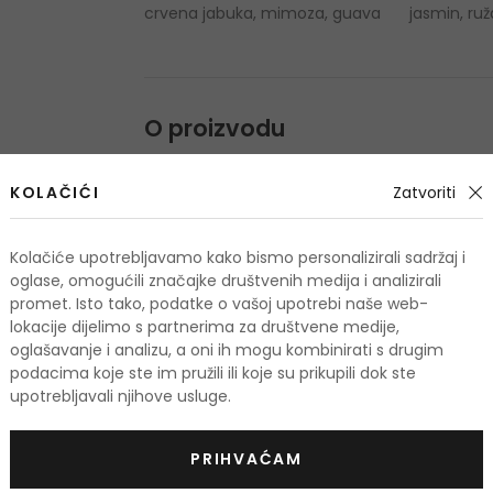
crvena jabuka, mimoza, guava
jasmin, ruž
O proizvodu
OPIS
OCJENA
KOLAČIĆI
Zatvoriti
Kolačiće upotrebljavamo kako bismo personalizirali sadržaj i
oglase, omogućili značajke društvenih medija i analizirali
promet. Isto tako, podatke o vašoj upotrebi naše web-
lokacije dijelimo s partnerima za društvene medije,
odi
oglašavanje i analizu, a oni ih mogu kombinirati s drugim
podacima koje ste im pružili ili koje su prikupili dok ste
upotrebljavali njihove usluge.
KOD: OUTLET10
PRIHVAĆAM