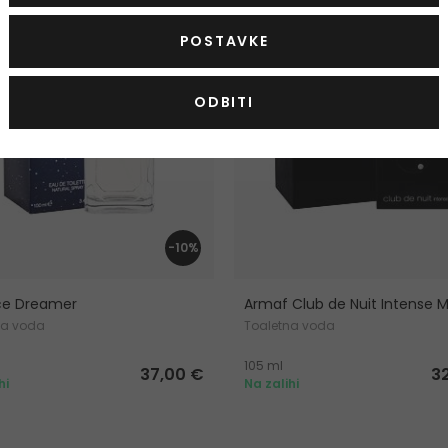
POSTAVKE
ODBITI
-10%
ce Dreamer
Armaf Club de Nuit Intense 
na voda
Toaletna voda
105 ml
37,00 €
3
hi
Na zalihi