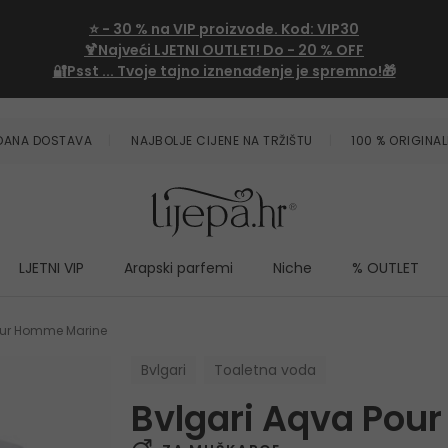
⭐
- 30 %
na VIP proizvode. Kod:
VIP30
🍹Najveći LJETNI OUTLET!
Do - 20 % OFF
🔐Psst ... Tvoje tajno iznenađenje je spremno!🎁
ZDANA DOSTAVA
NAJBOLJE CIJENE NA TRŽIŠTU
100 % ORIGINAL
LJETNI VIP
Arapski parfemi
Niche
% OUTLET
our Homme Marine
Bvlgari
Toaletna voda
Bvlgari Aqva Pou