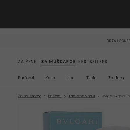
BRZA I POU
ZA ŽENE
ZA MUŠKARCE
BESTSELLERS
Parfemi
Kosa
Lice
Tijelo
Za dom
Za muškarce
Parfemi
Toaletna voda
Bvlgari Aqva P