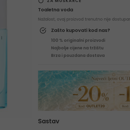
ZA MUŠKARCE
Toaletna voda
Nažalost, ovaj proizvod trenutno nije dostupa
Zašto kupovati kod nas?
100 % originalni proizvodi
Najbolje cijene na tržištu
Brza i pouzdana dostava
Sastav