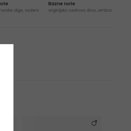
note
Bazne note
morske alge, vodeni
virginijsko cedrovo drvo, ambra