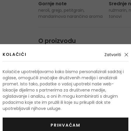
Gornje note
Srednje 
neroli, grejp, petitgrain,
ružmarin, 
mandarinova narančina aroma
tonovi
O proizvodu
OPIS
OCJENA
KOLAČIĆI
Zatvoriti
Kolačiće upotrebljavamo kako bismo personalizirali sadržaj i
oglase, omogućili značajke društvenih medija i analizirali
promet. Isto tako, podatke o vašoj upotrebi naše web-
lokacije dijelimo s partnerima za društvene medije,
oglašavanje i analizu, a oni ih mogu kombinirati s drugim
odi
podacima koje ste im pružili ili koje su prikupili dok ste
upotrebljavali njihove usluge.
-10%. KOD: OUTLET10
PRIHVAĆAM