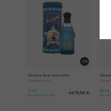
-5%
Versace Blue Jeans Man
Versa
Toaletna voda
Toalet
75 ml
100 ml
od 15,50 €
Na zalihi 2 verzije
Na zali