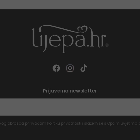
Prijava na newsletter
vog obrasca prihvaćam
Politiku privatnosti
i slažem se s
Općim uvjetima 