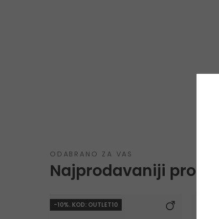
ODABRANO ZA VAS
Najprodavaniji proizv
-10%. KOD: OUTLET10