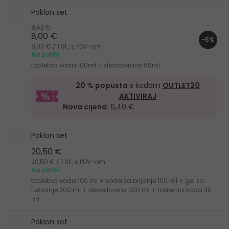
Poklon set
8,42 €
8,00 €
-5%
8,00 € / 1 St., s PDV-om
Na zalihi
toaletna voda 100ml + dezodorans 50ml
20 % popusta
s kodom
OUTLET20
AKTIVIRAJ
Nova cijena:
6,40 €
Poklon set
20,50 €
20,50 € / 1 St., s PDV-om
Na zalihi
toaletna voda 100 ml + voda za brijanje 100 ml + gel za
tuširanje 200 ml + dezodorans 200 ml + toaletna voda 35
ml
Poklon set