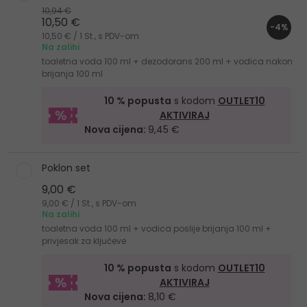
10,94 €
10,50 €
-4%
10,50 € / 1 St., s PDV-om
Na zalihi
toaletna voda 100 ml + dezodorans 200 ml + vodica nakon
brijanja 100 ml
10 % popusta
s kodom
OUTLET10
AKTIVIRAJ
Nova cijena:
9,45 €
Poklon set
9,00 €
9,00 € / 1 St., s PDV-om
Na zalihi
toaletna voda 100 ml + vodica poslije brijanja 100 ml +
privjesak za ključeve
10 % popusta
s kodom
OUTLET10
AKTIVIRAJ
Nova cijena:
8,10 €