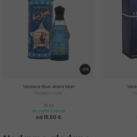
-5%
Versace Blue Jeans Man
Ver
Toaletna voda
To
75 ml
Na zalihi 2 verzije
od 15,50 €