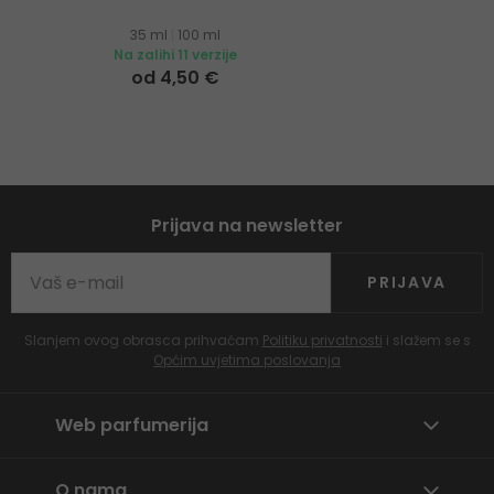
35 ml
|
100 ml
Na zalihi 11 verzije
od 4,50 €
Prijava na newsletter
PRIJAVA
Slanjem ovog obrasca prihvaćam
Politiku privatnosti
i slažem se s
Općim uvjetima poslovanja
Web parfumerija
O nama