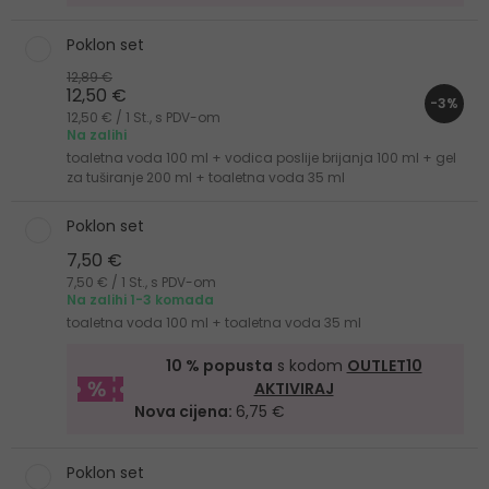
Poklon set
12,89 €
12,50 €
-3%
12,50 € / 1 St., s PDV-om
Na zalihi
toaletna voda 100 ml + vodica poslije brijanja 100 ml + gel
za tuširanje 200 ml + toaletna voda 35 ml
Poklon set
7,50 €
7,50 € / 1 St., s PDV-om
Na zalihi 1-3 komada
toaletna voda 100 ml + toaletna voda 35 ml
10 % popusta
s kodom
OUTLET10
AKTIVIRAJ
Nova cijena:
6,75 €
Poklon set