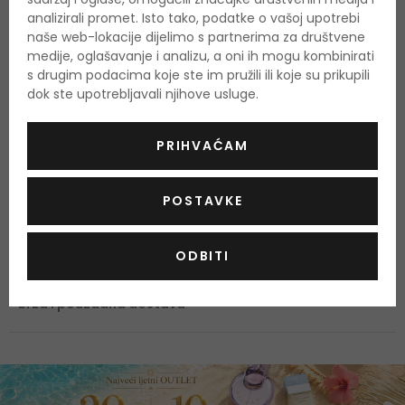
analizirali promet. Isto tako, podatke o vašoj upotrebi
toaletna voda 100 ml + toaletna voda 35 ml
naše web-lokacije dijelimo s partnerima za društvene
10 % popusta
s kodom
OUTLET10
medije, oglašavanje i analizu, a oni ih mogu kombinirati
AKTIVIRAJ
s drugim podacima koje ste im pružili ili koje su prikupili
Nova cijena:
4,50 €
dok ste upotrebljavali njihove usluge.
PRIHVAĆAM
Očekivani datum isporuke
GLS
4-6 radnih dana
POSTAVKE
Zašto kupovati kod nas?
ODBITI
100 % originalni proizvodi
Najbolje cijene na tržištu
Brza i pouzdana dostava