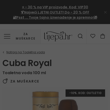
⭐
- 30 %
na VIP proizvode. Kod:
VIP30
🍹Najveći LJETNI OUTLET!
Do - 20 % OFF
🔐Psst ... Tvoje tajno iznenađenje je spremno!🎁
ZA
MUŠKARCE
Cuba Royal
Toaletna voda 100 ml
ZA MUŠKARCE
-10%. KOD: OUTLET10