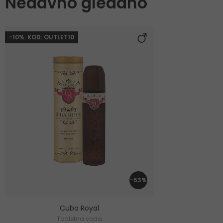
Nedavno gledano
-10%. KOD: OUTLET10
-53%
Cuba Royal
Toaletna voda