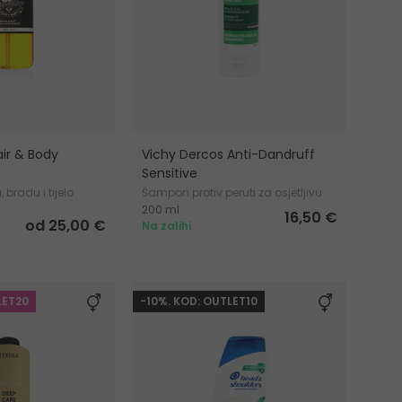
ir & Body
Vichy Dercos Anti-Dandruff
Sensitive
bradu i tijelo
Šampon protiv peruti za osjetljivu
200 ml
kožu
16,50 €
od 25,00 €
Na zalihi
LET20
-10%. KOD: OUTLET10