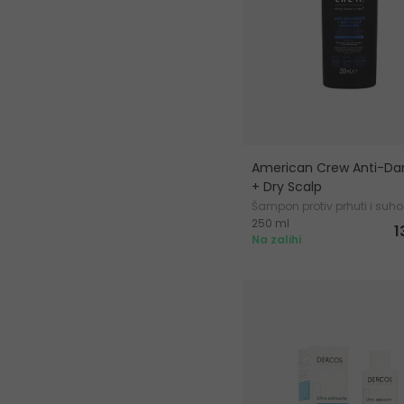
American Crew Anti-Da
+ Dry Scalp
Šampon protiv prhuti i suh
250 ml
vlasišta
1
Na zalihi