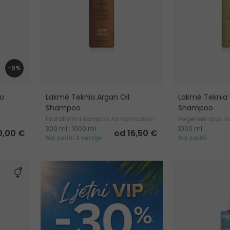
-9%
o
Lakmé Teknia Argan Oil
Lakmé Teknia
Shampoo
Shampoo
Hidratantni šampon za normalnu i
Regenerirajući 
300 ml
|
1000 ml
1000 ml
suhu kosu
kosu
0,00 €
od 16,50 €
Na zalihi 2 verzije
Na zalihi