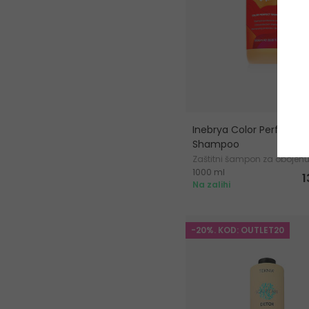
Inebrya Color Perfect
Shampoo
Zaštitni šampon za obojen
1000 ml
1
Na zalihi
-20%. KOD: OUTLET20