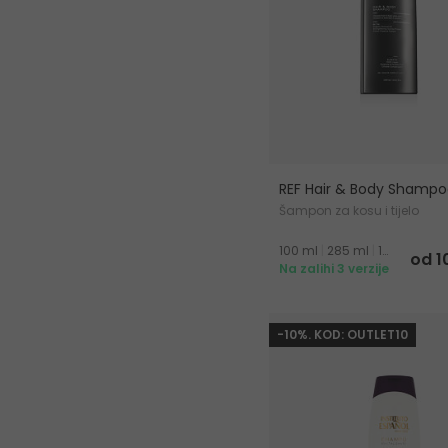
REF Hair & Body Shampo
Šampon za kosu i tijelo
100 ml
|
285 ml
|
1000 ml
od 1
Na zalihi 3 verzije
-10%. KOD: OUTLET10