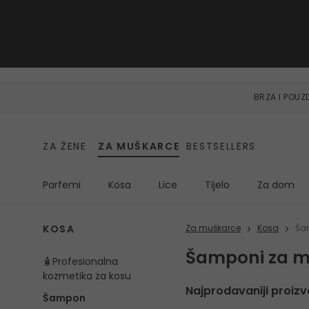
BRZA I POU
ZA ŽENE
ZA MUŠKARCE
BESTSELLERS
Parfemi
Kosa
Lice
Tijelo
Za dom
KOSA
Za muškarce
Kosa
Ša
Šamponi za m
🧴Profesionalna
kozmetika za kosu
Najprodavaniji proizv
Šampon