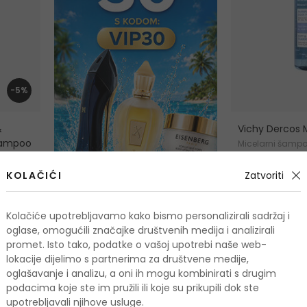
-5%
&
Vichy Dercos M
Shampoo
Micelarni šampo
kose
400 ml
KOLAČIĆI
Zatvoriti
6,50 €
Na zalihi
Kolačiće upotrebljavamo kako bismo personalizirali sadržaj i
-20%. KOD: OUT
oglase, omogućili značajke društvenih medija i analizirali
promet. Isto tako, podatke o vašoj upotrebi naše web-
lokacije dijelimo s partnerima za društvene medije,
oglašavanje i analizu, a oni ih mogu kombinirati s drugim
podacima koje ste im pružili ili koje su prikupili dok ste
upotrebljavali njihove usluge.