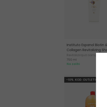
Instituto Espanol Biotin 
Collagen Revitalizing 
Revitalizirajući šampon
750 ml
1
Na zalihi
-10%. KOD: OUTLET10