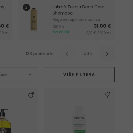
ny
Lakmé Teknia Deep Care
Shampoo
Regenerirajući šampon za
,50 €
31,00 €
oštećenu kosu
1000 ml
Na zalihi
100 ml
3,10 € / 100 ml
1 od 3
138 proizvoda
kose
BIO proizvod
VIŠE FILTERA