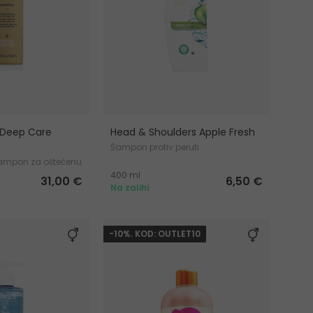
 Deep Care
Head & Shoulders Apple Fresh
Šampon protiv peruti
šampon za oštećenu
400 ml
31,00 €
6,50 €
Na zalihi
-10%. KOD: OUTLET10