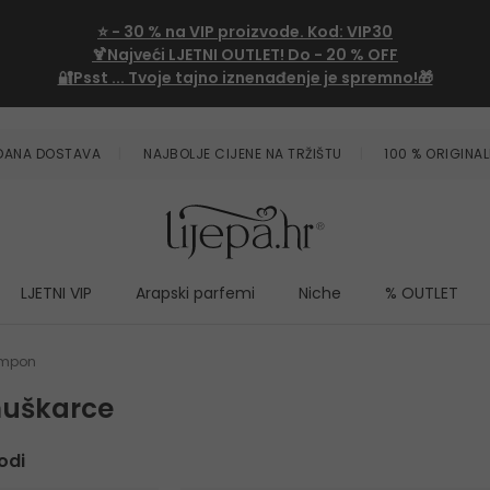
⭐
- 30 %
na VIP proizvode. Kod:
VIP30
🍹Najveći LJETNI OUTLET!
Do - 20 % OFF
🔐Psst ... Tvoje tajno iznenađenje je spremno!🎁
ZDANA DOSTAVA
NAJBOLJE CIJENE NA TRŽIŠTU
100 % ORIGINAL
LJETNI VIP
Arapski parfemi
Niche
% OUTLET
mpon
uškarce
odi