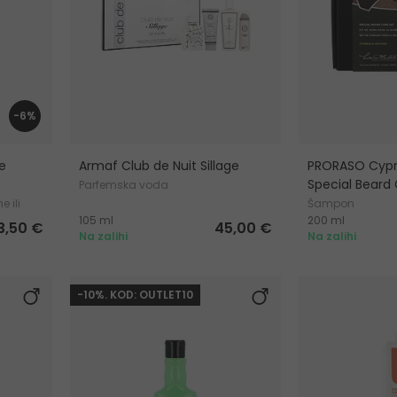
-6%
e
Armaf Club de Nuit Sillage
PRORASO Cypr
Special Beard
Parfemska voda
 ili
Šampon
105 ml
200 ml
3,50 €
45,00 €
Na zalihi
Na zalihi
-10%. KOD: OUTLET10