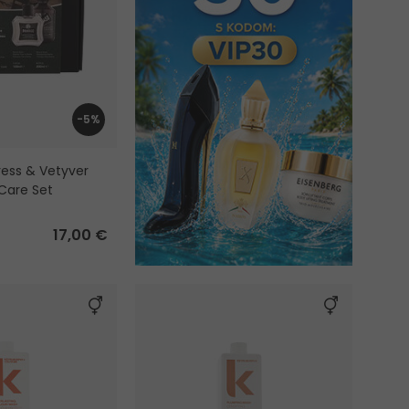
-5%
ess & Vetyver
 Care Set
17,00 €