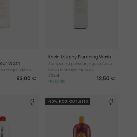
Kevin Murphy Plumping Wash
olour Wash
Šampon za povećanje gustoće za
 za obojenu kosu
tanku ili prorijeđenu kosu
40 ml
83,00 €
12,50 €
Na zalihi
-10%. KOD: OUTLET10