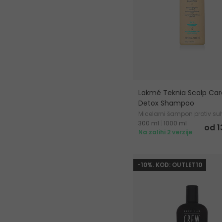
Lakmé Teknia Scalp Car
Detox Shampoo
Micelarni šampon protiv suhe
300 ml
|
1000 ml
masne peruti
od 1
Na zalihi 2 verzije
-10%. KOD: OUTLET10