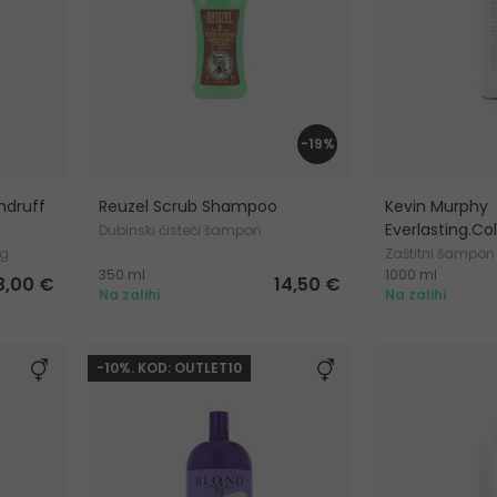
-19%
ndruff
Reuzel Scrub Shampoo
Kevin Murphy
Everlasting.C
Dubinski čisteći šampon
og
Zaštitni šampon
350 ml
1000 ml
3,00 €
14,50 €
Na zalihi
Na zalihi
-10%. KOD: OUTLET10