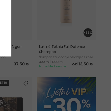
-55%
py Bio Argan
Lakmé Teknia Full Defense
ampoo
Shampoo
mpon
Šampon za jačanje oslabljene kose
300 ml
|
1000 ml
37,50 €
od 13,50 €
Na zalihi 2 verzije
LET10