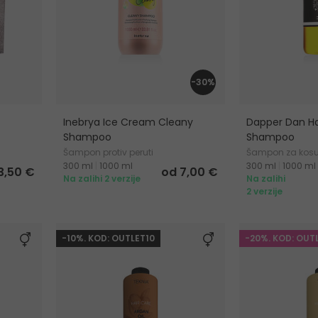
-30%
Inebrya Ice Cream Cleany
Dapper Dan Ha
Shampoo
Shampoo
Šampon protiv peruti
Šampon za kosu, 
300 ml
|
1000 ml
300 ml
|
1000 ml
3,50 €
od 7,00 €
Na zalihi 2 verzije
Na zalihi
2 verzije
-10%. KOD: OUTLET10
-20%. KOD: OUT