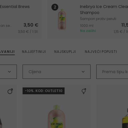
Essential Brews
Inebrya Ice Cream Clea
Shampoo
Šampon protiv peruti
3,50 €
11
150 ml Poklon setovi
1000 ml
Na zalihi
3,50 € / 1 St.
1,15 € / 
VANIJI
NAJJEFTINIJI
NAJSKUPLJI
NAJVEĆI POPUSTI
Cijena
Prema tipu 
-10%. KOD: OUTLET10