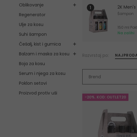
Oblikovanje
2K Men's 
Šampon
Regenerator
Ulje za kosu
Na zalihi
Suhi šampon
Češalj, kist i gumica
Balzam i maska za kosu
Razvrstaj po:
NAJPRODA
Boja za kosu
Serum i njega za kosu
Brend
Poklon setovi
Proizvod protiv uši
-20%. KOD: OUTLET20