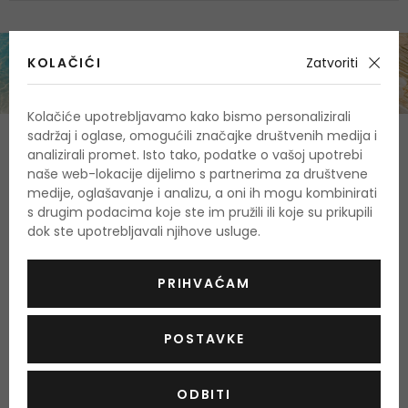
KOLAČIĆI
Zatvoriti
Kolačiće upotrebljavamo kako bismo personalizirali
sadržaj i oglase, omogućili značajke društvenih medija i
O proizvodu
analizirali promet. Isto tako, podatke o vašoj upotrebi
naše web-lokacije dijelimo s partnerima za društvene
OPIS
OCJENA
medije, oglašavanje i analizu, a oni ih mogu kombinirati
s drugim podacima koje ste im pružili ili koje su prikupili
dok ste upotrebljavali njihove usluge.
Stanje
Linije i bore
,
Podočnjaci i vrećice ispod očiju
,
kože
Učvršćivanje i lifting
,
Dehidrirana
,
Osvjetljujući
,
PRIHVAĆAM
Tip kože
Za sve vrste kože
,
Zaštitni
POSTAVKE
faktor
Bez zaštite SPF
,
SPF
Prirodni
DA
,
ODBITI
proizvod