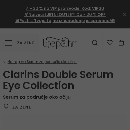
⭐
- 30 %
na VIP proizvode. Kod:
VIP30
🍹Najveći LJETNI OUTLET!
Do - 20 % OFF
🔐Psst ... Tvoje tajno iznenađenje je spremno!🎁
ZA ŽENE
Clarins Double Serum
Eye Collection
Serum za područje oko očiju
ZA ŽENE