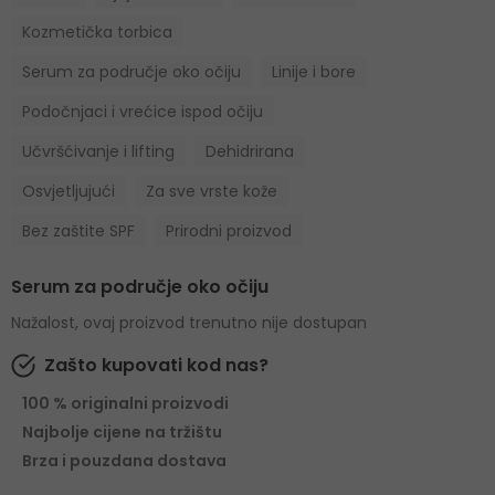
Kozmetička torbica
Serum za područje oko očiju
Linije i bore
Podočnjaci i vrećice ispod očiju
Učvršćivanje i lifting
Dehidrirana
Osvjetljujući
Za sve vrste kože
Bez zaštite SPF
Prirodni proizvod
Serum za područje oko očiju
Nažalost, ovaj proizvod trenutno nije dostupan
Zašto kupovati kod nas?
100 % originalni proizvodi
Najbolje cijene na tržištu
Brza i pouzdana dostava