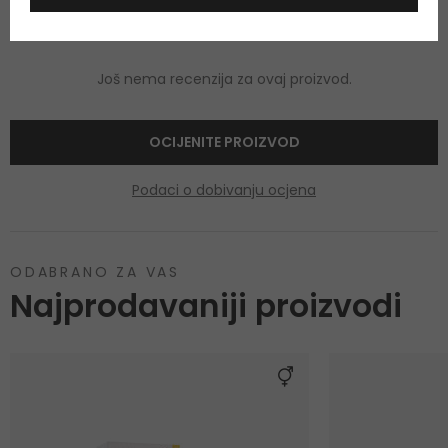
Još nema recenzija za ovaj proizvod.
OCIJENITE PROIZVOD
Podaci o dobivanju ocjena
ODABRANO ZA VAS
Najprodavaniji proizvodi