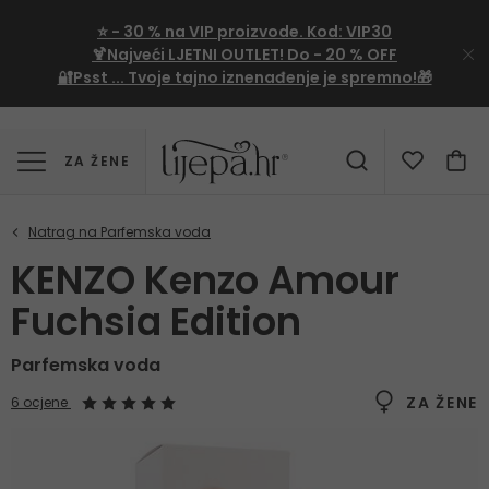
⭐
- 30 %
na VIP proizvode. Kod:
VIP30
🍹Najveći LJETNI OUTLET!
Do - 20 % OFF
🔐Psst ... Tvoje tajno iznenađenje je spremno!🎁
ZA ŽENE
KENZO Kenzo Amour
Fuchsia Edition
Parfemska voda
ZA ŽENE
6 ocjene