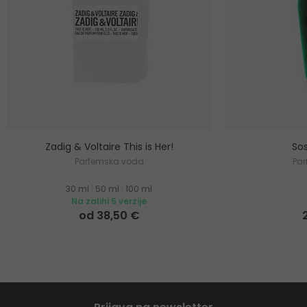
Zadig & Voltaire This is Her!
Sos
Parfemska voda
Pa
30 ml
|
50 ml
|
100 ml
Na zalihi 5 verzije
od 38,50 €