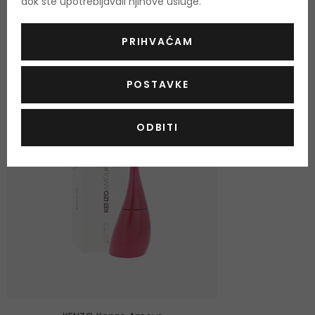
dok ste upotrebljavali njihove usluge.
OSTALI PROIZVODI IZ ASORTIMANA
KENZO Kenzo Amour
PRIHVAĆAM
POSTAVKE
ODBITI