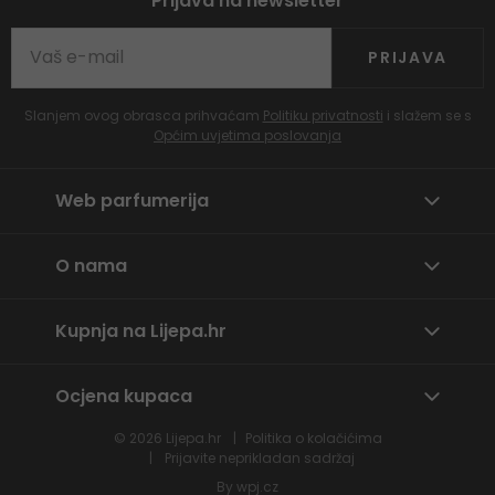
Prijava na newsletter
PRIJAVA
Slanjem ovog obrasca prihvaćam
Politiku privatnosti
i slažem se s
Općim uvjetima poslovanja
Web parfumerija
O nama
Kupnja na Lijepa.hr
Ocjena kupaca
© 2026
Lijepa.hr
Politika o kolačićima
Prijavite neprikladan sadržaj
By
wpj.cz