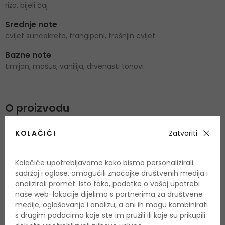
riža, bijeli čaj
Srednje note
cvijet suncokreta, frangipani, trešnjin cvijet
Bazne note
timijan, mošus, vanilija, drvenasti tonovi
O proizvodu
OPIS
OCJENA (6)
OSTALE INFORMACIJE
KOLAČIĆI
Zatvoriti
Kolačiće upotrebljavamo kako bismo personalizirali
sadržaj i oglase, omogućili značajke društvenih medija i
analizirali promet. Isto tako, podatke o vašoj upotrebi
naše web-lokacije dijelimo s partnerima za društvene
medije, oglašavanje i analizu, a oni ih mogu kombinirati
s drugim podacima koje ste im pružili ili koje su prikupili